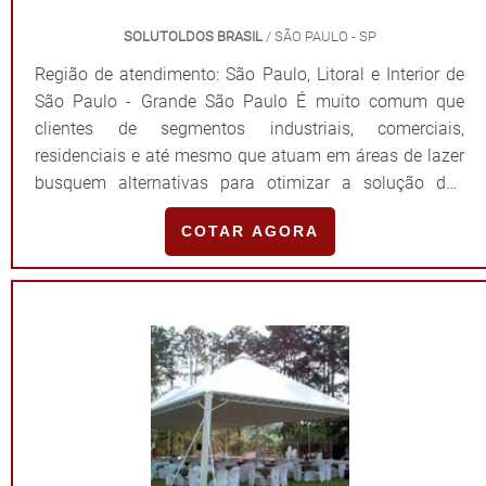
SOLUTOLDOS BRASIL
/ SÃO PAULO - SP
Região de atendimento: São Paulo, Litoral e Interior de
São Paulo - Grande São Paulo É muito comum que
clientes de segmentos industriais, comerciais,
residenciais e até mesmo que atuam em áreas de lazer
busquem alternativas para otimizar a solução dos
espaços sem comprometer a segurança e proteção do
COTAR AGORA
ambiente. Por isso, o toldo pergolado retrátil se tornou
tão popular. AS PRINCIPAIS CARACTERÍSTICAS DO
PRODUTOO toldo pergolado é normalmente descrito
como uma solução moderna e eficiente para áreas
externas, principalmente quando se trata de quintais e
piscinas. Isso porque o modelo é caracterizado como
um telhado fixo, que pode ser aberto de forma simples
por possuir trilhos acionados por um motor. Devido a
sua estrutura inteligente, o toldo pode ser utilizado da
maneira mais eficiente. Por exemplo, em noites