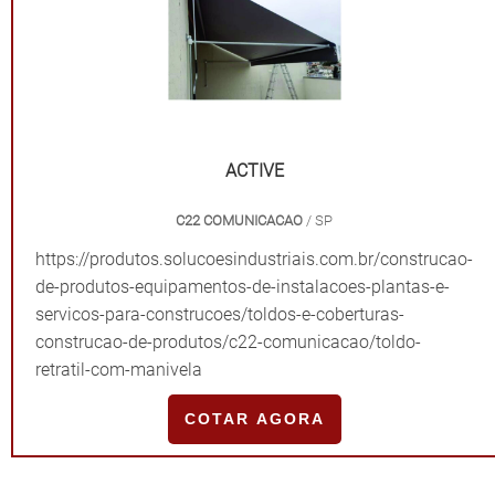
capital, interior ou litoral, a Solutoldos é referência por
contar com profissionais especializados para garantir
sempre o melhor para os clientes. Investindo
constantemente em tecnologia, a companhia atende
aos mais diversos projetos e edificações. Saiba mais
solicitando um orçamento! .
ACTIVE
C22 COMUNICACAO
/ SP
https://produtos.solucoesindustriais.com.br/construcao-
de-produtos-equipamentos-de-instalacoes-plantas-e-
servicos-para-construcoes/toldos-e-coberturas-
construcao-de-produtos/c22-comunicacao/toldo-
retratil-com-manivela
COTAR AGORA
"