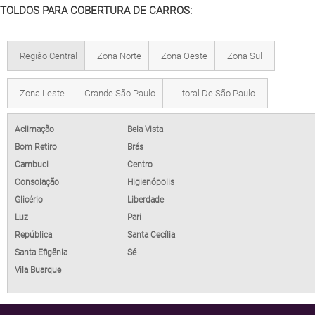
TOLDOS PARA COBERTURA DE CARROS:
Região Central
Zona Norte
Zona Oeste
Zona Sul
Zona Leste
Grande São Paulo
Litoral De São Paulo
Aclimação
Bela Vista
Bom Retiro
Brás
Cambuci
Centro
Consolação
Higienópolis
Glicério
Liberdade
Luz
Pari
República
Santa Cecília
Santa Efigênia
Sé
Vila Buarque