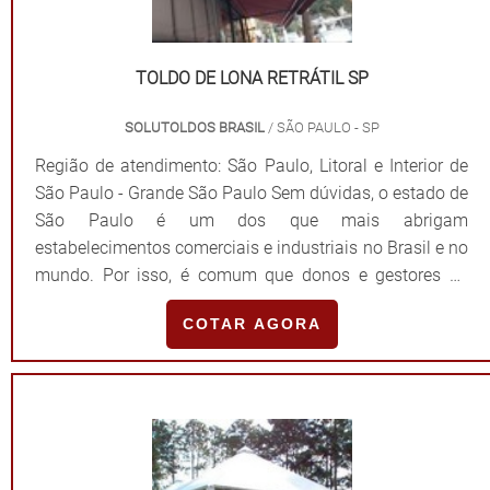
TOLDO DE LONA RETRÁTIL SP
SOLUTOLDOS BRASIL
/ SÃO PAULO - SP
Região de atendimento: São Paulo, Litoral e Interior de
São Paulo - Grande São Paulo Sem dúvidas, o estado de
São Paulo é um dos que mais abrigam
estabelecimentos comerciais e industriais no Brasil e no
mundo. Por isso, é comum que donos e gestores de
empresas e condomínios façam a solicitação do toldo
COTAR AGORA
de lona retrátil SP, uma solução econômica e
eficiente. AS PRINCIPAIS VANTAGENS DO
PRODUTO Podendo ser encontrados em diferentes
especificações técnicas, tais como a estrutura de aço
galvanizado ou alumínio natural, bem como com
cobertura de lonas sintéticas em PVC ou em tecido