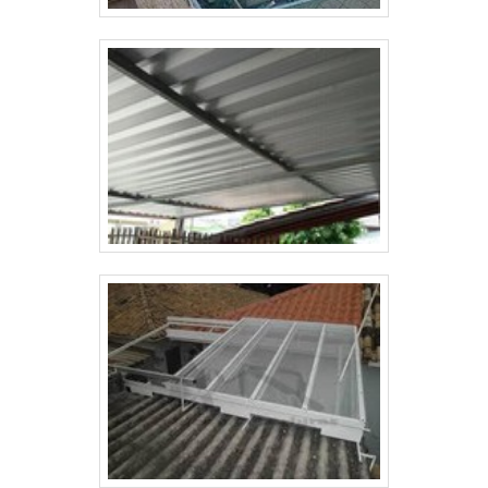
fabricação e instalação. Ela deve trabalhar
obrigatoriamente com materiais de alta qualidade e
profissionais experientes, assegurando pergolados
de: Alta resistência a impactos; Alta resistência a
intempéries; Baixa necessidade de manutenção;
Longa vida útil. TOLDO PERGOLADO RETRÁTIL EM
ÓTIMAS EMPRESAS Visando proporcionar maior
conforto ao mesmo tempo que agrega valor ao imóvel
e promove o bem-estar para todos os que vão utilizar
o local, a Solutoldos trabalha com projetos
personalizados de alta qualidade. Solicite um
orçamento, por e-mail ou telefone, e saiba mais! .