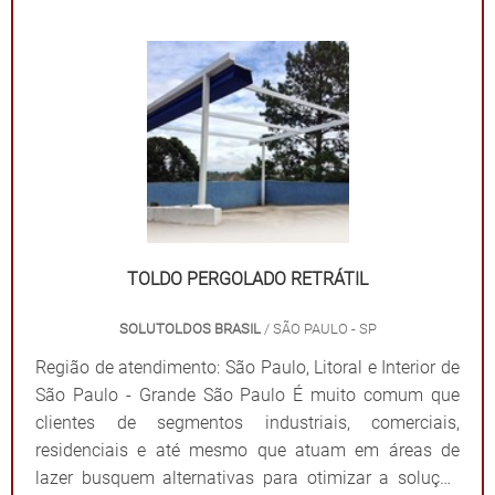
por exemplo, desenvolve projetos sob medida e com
matérias-primas de primeira linha com as seguintes
características: Menor peso; Fácil instalação;
Características translúcidas; Alta resistência contra
impactos; Alta resistência contra intempéries; Ótimo
custo-benefício. A MELHOR COBERTURA DE
GARAGEM EM POLICARBONATOA Solutoldos conta
com profissionais altamente treinados e com mais de
quinze anos de experiência, a fim de garantir sempre o
projeto mais assertivo para os clientes. Além da
TOLDO PERGOLADO RETRÁTIL
fabricação, a empresa realiza instalação e assistência
técnica com a mais alta tecnologia e controle de
SOLUTOLDOS BRASIL
/ SÃO PAULO - SP
qualidade. Solicite um orçamento e saiba mais! .
Região de atendimento: São Paulo, Litoral e Interior de
São Paulo - Grande São Paulo É muito comum que
clientes de segmentos industriais, comerciais,
residenciais e até mesmo que atuam em áreas de
lazer busquem alternativas para otimizar a solução