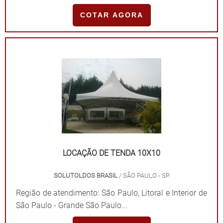
área. Nesse cenário, a Solutoldos surge como uma
COTAR AGORA
grande aliada, visto que é referência na fabricação de
cobertura de garagem em policarbonato e para
diversos outros ambientes. AS PRINCIPA...
LOCAÇÃO DE TENDA 10X10
SOLUTOLDOS BRASIL
/ SÃO PAULO - SP
Região de atendimento: São Paulo, Litoral e Interior de
São Paulo - Grande São Paulo...