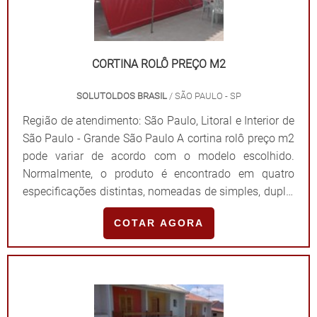
pagamento, a Solutoldos é referência em fabricação,
instalação, limpeza, manutenção e reforma de toldos
e coberturas. Entre em contato e descubra mais
CORTINA ROLÔ PREÇO M2
informações sobre os produtos e serviços!.
SOLUTOLDOS BRASIL
/ SÃO PAULO - SP
Região de atendimento: São Paulo, Litoral e Interior de
São Paulo - Grande São Paulo A cortina rolô preço m2
pode variar de acordo com o modelo escolhido.
Normalmente, o produto é encontrado em quatro
especificações distintas, nomeadas de simples, dupla,
blackout e colorida, desde que empresas
COTAR AGORA
especializadas sejam escolhidas no momento da
pesquisa. DETALHES SOBRE CADA MODELO DO
PRODUTOEspecificando cada um dos modelos, é
possível citar que a cortina simples, encontrada na
coloração branca, é o modelo mais tradicional. Isso
porque, devido a sua coloração neutra, ela pode se