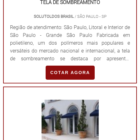
TELA DE SOMBREAMENTO
SOLUTOLDOS BRASIL
/ SÃO PAULO - SP
Região de atendimento: São Paulo, Litoral e Interior de
São Paulo - Grande São Paulo Fabricada em
polietileno, um dos polímeros mais populares e
versáteis do mercado nacional e internacional, a tela
de sombreamento se destaca por apresentar
características como resistência, flexibilidade e alto
COTAR AGORA
nível de proteção contra a iluminação solar, o que
assegura diversas vantagens para quem o
utiliza. INFORMAÇÕES DETALHADAS SOBRE O
PRODUTODe modo breve e resumido, as telas
destinadas para sombreamento são grandes aliadas
de agricultores, piscicultores e da construção civil. No
entanto, devido a ampla gama de vantagens que
assegura, o modelo também é instalado em
estacionamento, áreas de lazer, jardins, quadras