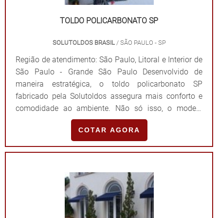
orçamento, por e-mail ou telefone, e saiba mais!.
TOLDO POLICARBONATO SP
SOLUTOLDOS BRASIL
/ SÃO PAULO - SP
Região de atendimento: São Paulo, Litoral e Interior de
São Paulo - Grande São Paulo Desenvolvido de
maneira estratégica, o toldo policarbonato SP
fabricado pela Solutoldos assegura mais conforto e
comodidade ao ambiente. Não só isso, o modelo
ainda se destaca por sua excelente relação custo-
COTAR AGORA
benefício, pois além de ser muito resistente, o produto
ainda é econômico e permite a diminuição de gastos
com energia. O PRODUTO É ENCONTRADO EM
DIFERENTES MODELOSInstalados nos mais diversos
ambientes, tais como pátios, refeitórios, corredores de
acesso, quadras poliesportivas, dentre outros, os
toldos de policarbonato são comumente confundidos
com vidro devido às suas características translúcidas.