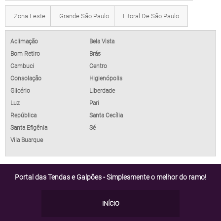
Zona Leste
Grande São Paulo
Litoral De São Paulo
Aclimação
Bela Vista
Bom Retiro
Brás
Cambuci
Centro
Consolação
Higienópolis
Glicério
Liberdade
Luz
Pari
República
Santa Cecília
Santa Efigênia
Sé
Vila Buarque
Portal das Tendas e Galpões - Simplesmente o melhor do ramo!
INÍCIO