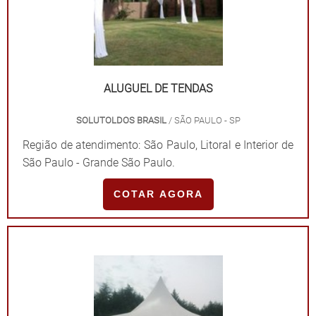
coberturas de alta qualidade no estado de São Paulo
são encontrados na Solutoldos! Com três anos no
mercado, mas com uma equipe técnica com mais de
15 anos de experiência, a empresa busca suprir todas
as necessidades dos clientes e manter um ambiente
ALUGUEL DE TENDAS
agradável. Saiba mais entrando em contato!.
SOLUTOLDOS BRASIL
/ SÃO PAULO - SP
Região de atendimento: São Paulo, Litoral e Interior de
São Paulo - Grande São Paulo.
COTAR AGORA