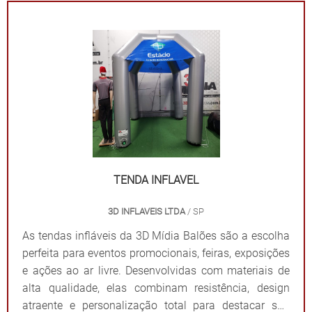
ampla visibilidade com cores vibrantes e áreas
estratégicas para a aplicação do logotipo ou
mensagem. Além de proteger contra sol ou chuva,
elas criam um ponto de referência visual que atrai o
público e fortalece sua presença em qualquer evento.
Por que escolher as tendas infláveis da 3D Mídia
Balões? Personalização completa: Formatos, cores e
impressões exclusivas. Praticidade: Fácil transporte,
montagem e desmontagem. Durabilidade: Feitas com
materiais resistentes para uso frequente. Impacto
visual: Garantem destaque em meio a qualquer
TENDA INFLAVEL
cenário. Dê destaque à sua marca e torne seu evento
3D INFLAVEIS LTDA
/ SP
inesquecível com uma solução que combina
funcionalidade e impacto visual!
As tendas infláveis da 3D Mídia Balões são a escolha
perfeita para eventos promocionais, feiras, exposições
e ações ao ar livre. Desenvolvidas com materiais de
alta qualidade, elas combinam resistência, design
atraente e personalização total para destacar sua