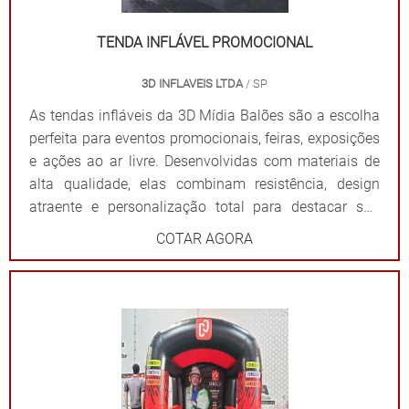
materiais resistentes para uso frequente. Impacto
visual: Garantem destaque em meio a qualquer
TENDA INFLÁVEL PROMOCIONAL
cenário. Dê destaque à sua marca e torne seu evento
3D INFLAVEIS LTDA
/ SP
inesquecível com uma solução que combina
funcionalidade e impacto visual!
As tendas infláveis da 3D Mídia Balões são a escolha
perfeita para eventos promocionais, feiras, exposições
e ações ao ar livre. Desenvolvidas com materiais de
alta qualidade, elas combinam resistência, design
atraente e personalização total para destacar sua
marca de forma impactante. Cada tenda é projetada
COTAR AGORA
para ser fácil de montar e desmontar, além de oferecer
ampla visibilidade com cores vibrantes e áreas
estratégicas para a aplicação do logotipo ou
mensagem. Além de proteger contra sol ou chuva,
elas criam um ponto de referência visual que atrai o
público e fortalece sua presença em qualquer evento.
Por que escolher as tendas infláveis da 3D Mídia