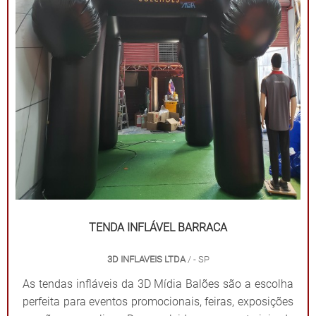
impressões exclusivas. Praticidade: Fácil transporte,
montagem e desmontagem. Durabilidade: Feitas com
materiais resistentes para uso frequente. Impacto
visual: Garantem destaque em meio a qualquer
cenário. Dê destaque à sua marca e torne seu evento
inesquecível com uma solução que combina
funcionalidade e impacto visual!
TENDA INFLÁVEL BARRACA
3D INFLAVEIS LTDA
/ - SP
As tendas infláveis da 3D Mídia Balões são a escolha
perfeita para eventos promocionais, feiras, exposições