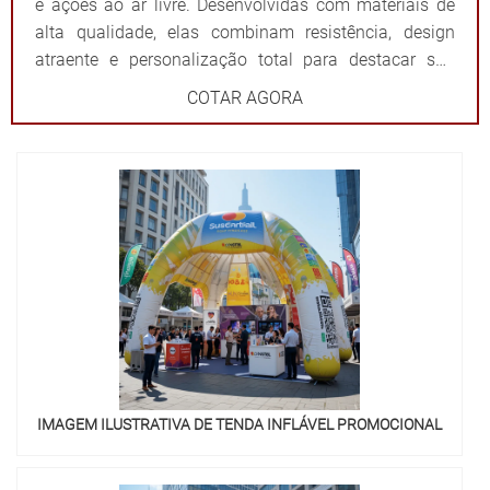
e ações ao ar livre. Desenvolvidas com materiais de
alta qualidade, elas combinam resistência, design
atraente e personalização total para destacar sua
marca de forma impactante. Cada tenda é projetada
COTAR AGORA
para ser fácil de montar e desmontar, além de oferecer
ampla visibilidade com cores vibrantes e áreas
estratégicas para a aplicação do logotipo ou
mensagem. Além de proteger contra sol ou chuva,
elas criam um ponto de referência visual que atrai o
público e fortalece sua presença em qualquer evento.
Por que escolher as tendas infláveis da 3D Mídia
Balões? Personalização completa: Formatos, cores e
impressões exclusivas. Praticidade: Fácil transporte,
montagem e desmontagem. Durabilidade: Feitas com
materiais resistentes para uso frequente. Impacto
visual: Garantem destaque em meio a qualquer
IMAGEM ILUSTRATIVA DE TENDA INFLÁVEL PROMOCIONAL
cenário. Dê destaque à sua marca e torne seu evento
inesquecível com uma solução que combina