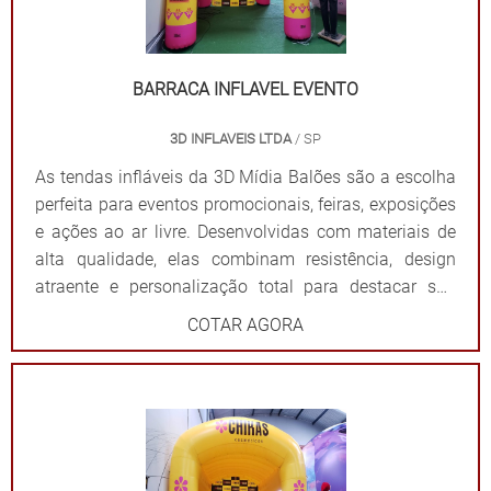
BARRACA INFLAVEL EVENTO
3D INFLAVEIS LTDA
/ SP
As tendas infláveis da 3D Mídia Balões são a escolha
perfeita para eventos promocionais, feiras, exposições
e ações ao ar livre. Desenvolvidas com materiais de
alta qualidade, elas combinam resistência, design
atraente e personalização total para destacar sua
marca de forma impactante. Cada tenda é projetada
COTAR AGORA
para ser fácil de montar e desmontar, além de oferecer
ampla visibilidade com cores vibrantes e áreas
estratégicas para a aplicação do logotipo ou
mensagem. Além de proteger contra sol ou chuva,
elas criam um ponto de referência visual que atrai o
público e fortalece sua presença em qualquer evento.