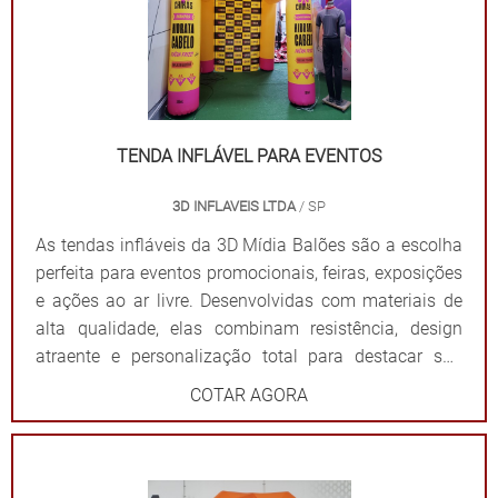
Por que escolher as tendas infláveis da 3D Mídia
Balões? Personalização completa: Formatos, cores e
impressões exclusivas. Praticidade: Fácil transporte,
montagem e desmontagem. Durabilidade: Feitas com
materiais resistentes para uso frequente. Impacto
visual: Garantem destaque em meio a qualquer
TENDA INFLÁVEL PARA EVENTOS
cenário. Dê destaque à sua marca e torne seu evento
3D INFLAVEIS LTDA
/ SP
inesquecível com uma solução que combina
funcionalidade e impacto visual!
As tendas infláveis da 3D Mídia Balões são a escolha
perfeita para eventos promocionais, feiras, exposições
e ações ao ar livre. Desenvolvidas com materiais de
alta qualidade, elas combinam resistência, design
atraente e personalização total para destacar sua
marca de forma impactante. Cada tenda é projetada
COTAR AGORA
para ser fácil de montar e desmontar, além de oferecer
ampla visibilidade com cores vibrantes e áreas
estratégicas para a aplicação do logotipo ou
mensagem. Além de proteger contra sol ou chuva,