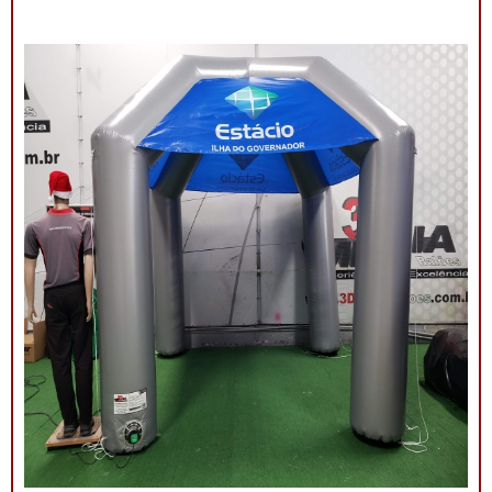
ampla visibilidade com cores vibrantes e áreas
estratégicas para a aplicação do logotipo ou
mensagem. Além de proteger contra sol ou chuva,
elas criam um ponto de referência visual que atrai o
público e fortalece sua presença em qualquer evento.
Por que escolher as tendas infláveis da 3D Mídia
Balões? Personalização completa: Formatos, cores e
impressões exclusivas. Praticidade: Fácil transporte,
montagem e desmontagem. Durabilidade: Feitas com
materiais resistentes para uso frequente. Impacto
visual: Garantem destaque em meio a qualquer
cenário. Dê destaque à sua marca e torne seu evento
inesquecível com uma solução que combina
funcionalidade e impacto visual!