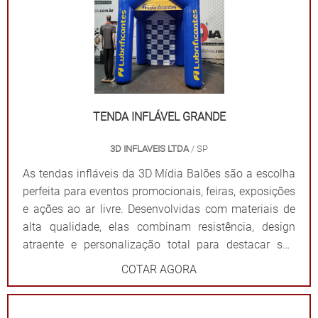
público e fortalece sua presença em qualquer evento.
Por que escolher as tendas infláveis da 3D Mídia
Balões? Personalização completa: Formatos, cores e
impressões exclusivas. Praticidade: Fácil transporte,
montagem e desmontagem. Durabilidade: Feitas com
materiais resistentes para uso frequente. Impacto
visual: Garantem destaque em meio a qualquer
TENDA INFLÁVEL GRANDE
cenário. Dê destaque à sua marca e torne seu evento
3D INFLAVEIS LTDA
/ SP
inesquecível com uma solução que combina
funcionalidade e impacto visual!
As tendas infláveis da 3D Mídia Balões são a escolha
perfeita para eventos promocionais, feiras, exposições
e ações ao ar livre. Desenvolvidas com materiais de
alta qualidade, elas combinam resistência, design
atraente e personalização total para destacar sua
marca de forma impactante. Cada tenda é projetada
COTAR AGORA
para ser fácil de montar e desmontar, além de oferecer
ampla visibilidade com cores vibrantes e áreas
estratégicas para a aplicação do logotipo ou