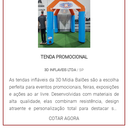
elas criam um ponto de referência visual que atrai o
público e fortalece sua presença em qualquer evento.
Por que escolher as tendas infláveis da 3D Mídia
Balões? Personalização completa: Formatos, cores e
impressões exclusivas. Praticidade: Fácil transporte,
montagem e desmontagem. Durabilidade: Feitas com
materiais resistentes para uso frequente. Impacto
visual: Garantem destaque em meio a qualquer
TENDA PROMOCIONAL
cenário. Dê destaque à sua marca e torne seu evento
3D INFLAVEIS LTDA
/ SP
inesquecível com uma solução que combina
funcionalidade e impacto visual!
As tendas infláveis da 3D Mídia Balões são a escolha
perfeita para eventos promocionais, feiras, exposições
e ações ao ar livre. Desenvolvidas com materiais de
alta qualidade, elas combinam resistência, design
atraente e personalização total para destacar sua
marca de forma impactante. Cada tenda é projetada
COTAR AGORA
para ser fácil de montar e desmontar, além de oferecer