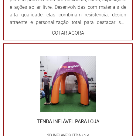
e ações ao ar livre. Desenvolvidas com materiais de
alta qualidade, elas combinam resistência, design
atraente e personalização total para destacar sua
marca de forma impactante. Cada tenda é projetada
COTAR AGORA
para ser fácil de montar e desmontar, além de oferecer
ampla visibilidade com cores vibrantes e áreas
estratégicas para a aplicação do logotipo ou
mensagem. Além de proteger contra sol ou chuva,
elas criam um ponto de referência visual que atrai o
público e fortalece sua presença em qualquer evento.
Por que escolher as tendas infláveis da 3D Mídia
Balões? Personalização completa: Formatos, cores e
impressões exclusivas. Praticidade: Fácil transporte,
montagem e desmontagem. Durabilidade: Feitas com
materiais resistentes para uso frequente. Impacto
visual: Garantem destaque em meio a qualquer
TENDA INFLÁVEL PARA LOJA
cenário. Dê destaque à sua marca e torne seu evento
3D INFLAVEIS LTDA
/ SP