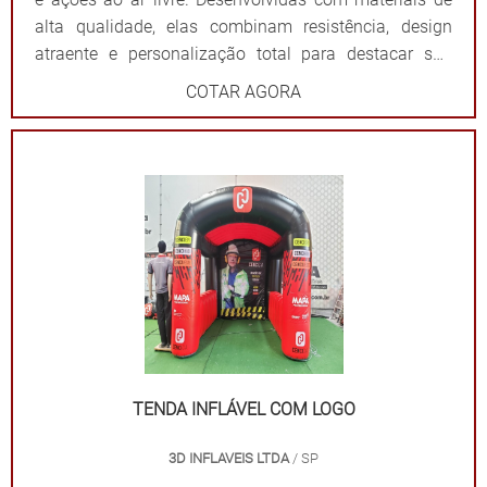
alta qualidade, elas combinam resistência, design
atraente e personalização total para destacar sua
marca de forma impactante. Cada tenda é projetada
COTAR AGORA
para ser fácil de montar e desmontar, além de oferecer
ampla visibilidade com cores vibrantes e áreas
estratégicas para a aplicação do logotipo ou
mensagem. Além de proteger contra sol ou chuva,
elas criam um ponto de referência visual que atrai o
público e fortalece sua presença em qualquer evento.
Por que escolher as tendas infláveis da 3D Mídia
Balões? Personalização completa: Formatos, cores e
impressões exclusivas. Praticidade: Fácil transporte,
montagem e desmontagem. Durabilidade: Feitas com
materiais resistentes para uso frequente. Impacto
visual: Garantem destaque em meio a qualquer
TENDA INFLÁVEL COM LOGO
cenário. Dê destaque à sua marca e torne seu evento
3D INFLAVEIS LTDA
/ SP
inesquecível com uma solução que combina