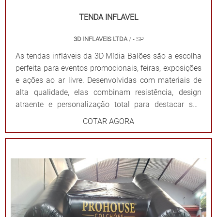
TENDA INFLAVEL
3D INFLAVEIS LTDA
/ - SP
As tendas infláveis da 3D Mídia Balões são a escolha
perfeita para eventos promocionais, feiras, exposições
e ações ao ar livre. Desenvolvidas com materiais de
alta qualidade, elas combinam resistência, design
atraente e personalização total para destacar sua
marca de forma impactante. Cada tenda é projetada
COTAR AGORA
para ser fácil de montar e desmontar, além de oferecer
ampla visibilidade com cores vibrantes e áreas
estratégicas para a aplicação do logotipo ou
mensagem. Além de proteger contra sol ou chuva,
elas criam um ponto de referência visual que atrai o
público e fortalece sua presença em qualquer evento.
Por que escolher as tendas infláveis da 3D Mídia
Balões? Personalização completa: Formatos, cores e