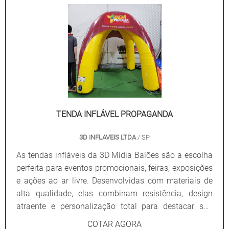
mensagem. Além de proteger contra sol ou chuva,
elas criam um ponto de referência visual que atrai o
público e fortalece sua presença em qualquer evento.
Por que escolher as tendas infláveis da 3D Mídia
Balões? Personalização completa: Formatos, cores e
impressões exclusivas. Praticidade: Fácil transporte,
montagem e desmontagem. Durabilidade: Feitas com
materiais resistentes para uso frequente. Impacto
visual: Garantem destaque em meio a qualquer
TENDA INFLÁVEL PROPAGANDA
cenário. Dê destaque à sua marca e torne seu evento
3D INFLAVEIS LTDA
/ SP
inesquecível com uma solução que combina
funcionalidade e impacto visual!
As tendas infláveis da 3D Mídia Balões são a escolha
perfeita para eventos promocionais, feiras, exposições
e ações ao ar livre. Desenvolvidas com materiais de
alta qualidade, elas combinam resistência, design
atraente e personalização total para destacar sua
marca de forma impactante. Cada tenda é projetada
COTAR AGORA