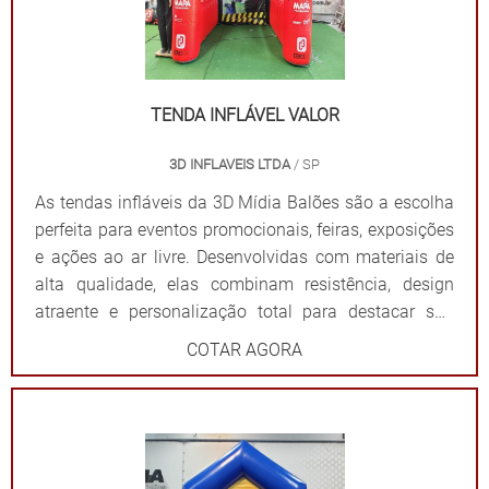
Balões? Personalização completa: Formatos, cores e
impressões exclusivas. Praticidade: Fácil transporte,
montagem e desmontagem. Durabilidade: Feitas com
materiais resistentes para uso frequente. Impacto
visual: Garantem destaque em meio a qualquer
TENDA INFLÁVEL VALOR
cenário. Dê destaque à sua marca e torne seu evento
3D INFLAVEIS LTDA
/ SP
inesquecível com uma solução que combina
funcionalidade e impacto visual!
As tendas infláveis da 3D Mídia Balões são a escolha
perfeita para eventos promocionais, feiras, exposições
e ações ao ar livre. Desenvolvidas com materiais de
alta qualidade, elas combinam resistência, design
atraente e personalização total para destacar sua
marca de forma impactante. Cada tenda é projetada
COTAR AGORA
para ser fácil de montar e desmontar, além de oferecer
ampla visibilidade com cores vibrantes e áreas
estratégicas para a aplicação do logotipo ou
mensagem. Além de proteger contra sol ou chuva,
elas criam um ponto de referência visual que atrai o