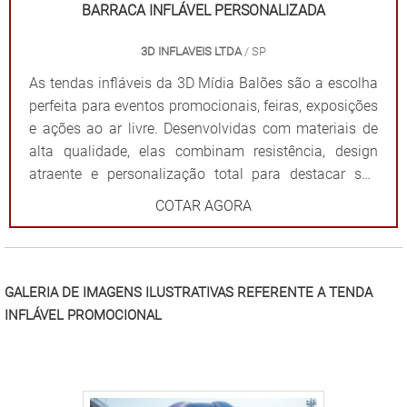
visual: Garantem destaque em meio a qualquer
BARRACA INFLÁVEL PERSONALIZADA
cenário. Dê destaque à sua marca e torne seu evento
3D INFLAVEIS LTDA
/ SP
inesquecível com uma solução que combina
funcionalidade e impacto visual!
As tendas infláveis da 3D Mídia Balões são a escolha
perfeita para eventos promocionais, feiras, exposições
e ações ao ar livre. Desenvolvidas com materiais de
alta qualidade, elas combinam resistência, design
atraente e personalização total para destacar sua
marca de forma impactante. Cada tenda é projetada
COTAR AGORA
para ser fácil de montar e desmontar, além de oferecer
ampla visibilidade com cores vibrantes e áreas
estratégicas para a aplicação do logotipo ou
mensagem. Além de proteger contra sol ou chuva,
GALERIA DE IMAGENS ILUSTRATIVAS REFERENTE A TENDA
elas criam um ponto de referência visual que atrai o
INFLÁVEL PROMOCIONAL
público e fortalece sua presença em qualquer evento.
Por que escolher as tendas infláveis da 3D Mídia
Balões? Personalização completa: Formatos, cores e
impressões exclusivas. Praticidade: Fácil transporte,