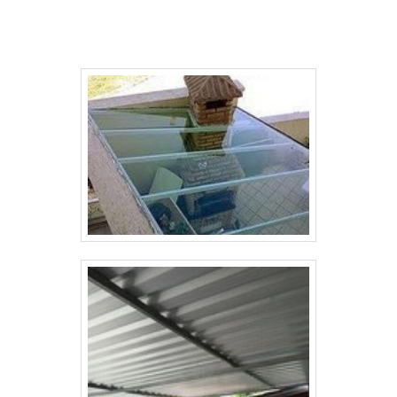
geral, é possível encontrar a cobertura em diferentes
especificações técnicas que irão variar de acordo com
o local de instalação. Em piscinas, o mais indicado é
o de policarbonato infra-red. Enquanto isso, em locais
como currasqueiras o mais indicado é o alveolar ou
refletivo. Dentre outros locais que podem receber o
produto, destacam-se: Pátios; Quadras; Áreas de
lazer; Jardins de inverno; Entre outros. Além dos
modelos já descritos, é possível encontrar também o
modelo compacto e o telha, sendo o primeiro um dos
mais populares devido a qualidade e o segundo o
mais eficiente para grandes aplicações. Ademais, a
cobertura retrátil não precisa passar por manutenções,
pois as roldanas correm em nível dentro dos
trilhos. COBERTURA DE POLICARBONATO RETRÁTIL
DE ALTA EFICIÊNCIABuscando por melhoria constante
no desenvolvimento de todos os produtos e serviços,
a Solutoldos sempre gera as melhores soluções para