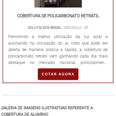
com a Solutoldos. Com uma equipe com mais de 15
anos de experiência no segmento, a empresa alia alta
COBERTURA DE POLICARBONATO RETRÁTIL
qualidade e preço justo, assegurando uma ótima
relação custo-benefício. .
SOLUTOLDOS BRASIL
/ SÃO PAULO - SP
Permitindo a melhor utilização da luz solar e
auxiliando na circulação do ar, visto que pode ser
aberta de maneira prática e rápida, a cobertura de
policarbonato retrátil vem ganhando cada dia mais
destaque no mercado nacional, principalmente
quando é levado em consideração a versatilidade do
COTAR AGORA
produto. INFORMAÇÕES IMPORTANTES SOBRE O
PRODUTODesenvolvidas de maneira estratégica e
"
com tecnologia de ponta, as coberturas retráteis
apresenta de malhas metálicas de aço galvanizado e
chapa de policarbonato, composição que assegura
maior resistência contra intempéries e que aumenta
GALERIA DE IMAGENS ILUSTRATIVAS REFERENTE A
significativamente a vida útil do produto. De modo
COBERTURA DE ALUMÍNIO