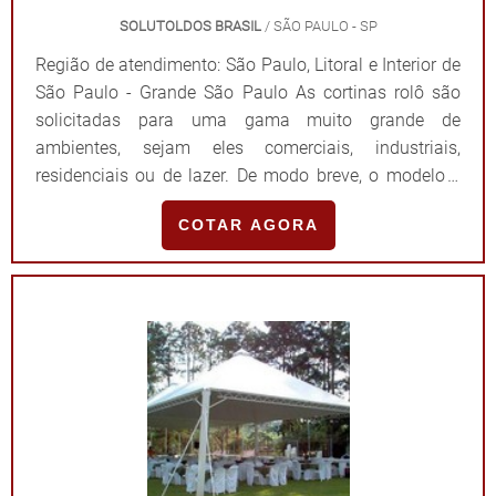
SOLUTOLDOS BRASIL
/ SÃO PAULO - SP
Região de atendimento: São Paulo, Litoral e Interior de
São Paulo - Grande São Paulo As cortinas rolô são
solicitadas para uma gama muito grande de
ambientes, sejam eles comerciais, industriais,
residenciais ou de lazer. De modo breve, o modelo é
capaz de aliar conforto, praticidade e estilo, fatores
COTAR AGORA
que fazem toda a diferença para garantir um local
mais adequado para a permanência das pessoas. OS
PRINCIPAIS MODELOS DO PRODUTOBonita e
funcional, as cortinas são populares por assegurar
proteção contra intempéries, bem como para realizar
com eficiência o controle da luminosidade natural do
ambiente. Também conhecidas como persianas de
rolô, o modelo se diferencia por apresentar um
mecanismo que permite a abertura de de baixo para
cima, com tecido que vai enrolando até o