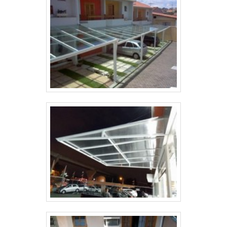
Apresentando mecanismo inteligente, que permite a
abertura de baixo para cima, a cortina alia quatro
vertentes fundamentais, são elas: Estilo; Conforto;
Praticidade; Preço acessível. CORTINA ROLÔ PREÇO
M2 NO ESTADO DE SÃO PAULOAtuando na capital,
interior e litoral de São Paulo, a Solutoldos é uma
empresa especializada em fornecer soluções em
toldos e coberturas. Para isso, a empresa conta com
uma ampla linha de produtos, bem como desenvolve
projetos personalizados. Saiba mais solicitando um
orçamento! .