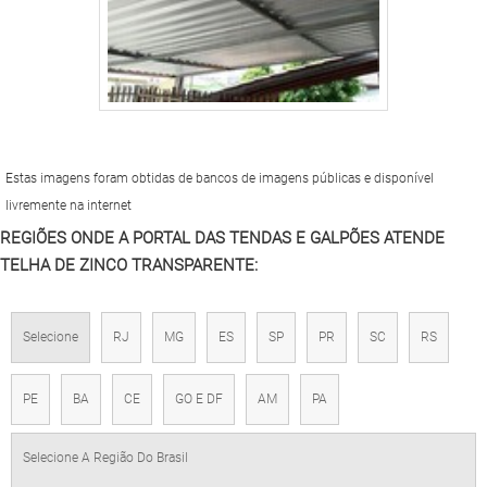
Estas imagens foram obtidas de bancos de imagens públicas e disponível
livremente na internet
REGIÕES ONDE A PORTAL DAS TENDAS E GALPÕES ATENDE
TELHA DE ZINCO TRANSPARENTE:
Selecione
RJ
MG
ES
SP
PR
SC
RS
PE
BA
CE
GO E DF
AM
PA
Selecione A Região Do Brasil