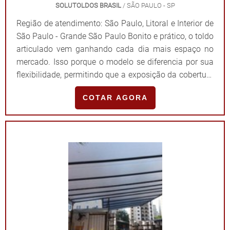
SOLUTOLDOS BRASIL
/ SÃO PAULO - SP
Região de atendimento: São Paulo, Litoral e Interior de
São Paulo - Grande São Paulo Bonito e prático, o toldo
articulado vem ganhando cada dia mais espaço no
mercado. Isso porque o modelo se diferencia por sua
flexibilidade, permitindo que a exposição da cobertura
seja feita de acordo com a necessidade e,
COTAR AGORA
consequentemente, assegurando que o ambiente seja
utilizado em sua plenitude. DIFERENCIAIS DE UM
ÓTIMO FORNECEDOREncontrado tanto em
especificação com acionamento manual quanto
automático, os toldos do tipo articulados apresentam
manuseio prático, o que se torna um grande
diferencial para residências, restaurantes, bares,
prédios, dentre outros ambientes. Para isso, é
fundamental que eles sejam desenvolvidos a partir
de/com: Um projeto personalizado; Diferentes
acabamentos; Matérias-primas de boa procedência;