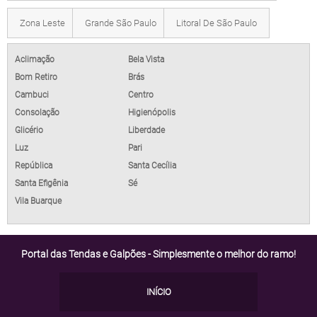
Zona Leste
Grande São Paulo
Litoral De São Paulo
Aclimação
Bela Vista
Bom Retiro
Brás
Cambuci
Centro
Consolação
Higienópolis
Glicério
Liberdade
Luz
Pari
República
Santa Cecília
Santa Efigênia
Sé
Vila Buarque
Portal das Tendas e Galpões - Simplesmente o melhor do ramo!
INÍCIO