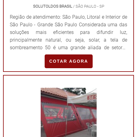
SOLUTOLDOS BRASIL
/ SÃO PAULO - SP
Região de atendimento: São Paulo, Litoral e Interior de
São Paulo - Grande São Paulo Considerada uma das
soluções mais eficientes para difundir luz,
principalmente natural, ou seja, solar, a tela de
sombreamento 50 é uma grande aliada de setores
comerciais, industriais, agrícolas e até mesmo
COTAR AGORA
residenciais. Porém, para que essa versatilidade seja
comprovada, é fundamental que a aquisição seja feita
em ótimas empresas. PRINCIPAIS ESPECIFICAÇÕES
TÉCNICAS DO PRODUTOTambém conhecida como
tela sombrite, o modelo é um dos mais solicitados do
mercado devido ao fato de ser confeccionado em
polietileno, uma das matérias-primas mais populares
do mundo. Em suma, a aplicação se destaca por uma
série de fatores, principalmente pelos descritos na
lista a seguir: Proteção contra intempéries; Bloqueio