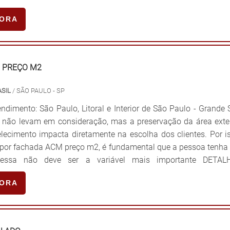
e contribui para garantir mais segurança tanto para quem adq
GORA
quem se protege embaixo das coberturas. Para que tudo isso s
essencial que os produtos apresentem algumas característi
is como: Ótima qualidade; Alto desempenho; Longa vida út
ade de formatos e tamanhos.TOLDOS E COBERTURAS PRE
 PREÇO M2
ACESSÍVEIS Contando com um time técnico formad
te treinado para realizar, de forma personalizada, a fabrica
SIL
/ SÃO PAULO - SP
assistência técnica de toldos e coberturas, a Solutoldos se des
ndimento: São Paulo, Litoral e Interior de São Paulo - Grande
r preços justos e acessíveis. Entre em contato, por e-mail
 não levam em consideração, mas a preservação da área exte
iba mais! .
lecimento impacta diretamente na escolha dos clientes. Por i
 por fachada ACM preço m2, é fundamental que a pessoa tenha
essa não deve ser a variável mais importante DETAL
S SOBRE O PRODUTOO material de alumínio composto,
GORA
e conhecido pela sigla ACM, vem ganhando cada dia m
 mercado, principalmente quando destinado para fachad
 em diferentes tamanhos e espessuras, o modelo é mu
ara diferentes ambientes. Garantindo a transformação do ambi