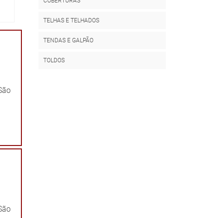
COBERTURAS
TELHA DE ALUMÍNIO COM ISOPOR
TELHAS E TELHADOS
TELHADO DE ZINCO PARA RESIDÊNCIA
TENDAS E GALPÃO
TELHADO POLICARBONATO RETRÁTIL
TOLDOS
TELHADO RETRÁTIL DE VIDRO
 São
TELHADO TRANSPARENTE PARA GARAGEM
TELHA DE ZINCO TRAPEZOIDAL
TELHA ONDULADA DE ZINCO
TELHA TRAPÉZIO GALVANIZADA
TELHADO POLICARBONATO FUMÊ
TELHADO RETRÁTIL PARA QUINTAL
 São
TELHA DE CHAPA GALVANIZADA