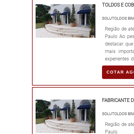
Fácil instala
TOLDOS E CO
Alta resist
COBERTURA 
SOLUTOLDOS BRA
profissionais
Região de ate
fim de garan
Paulo Ao pes
fabricação, a
destacar que
tecnologia e 
mais importa
experientes 
excelente r
COTAR A
PRODUTOSVisa
a Solutoldos
São Paulo. A
como princip
FABRICANTE D
diferença pa
principal ob
SOLUTOLDOS BRA
chuvas, sol, 
Região de ate
tornaram gra
Paulo.
residencialM