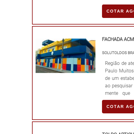
chamas, o qu
COTAR A
quanto para 
possível, é 
básicas, ta
Versatilid
FACHADA ACM
JUSTOS E 
constantemen
SOLUTOLDOS BRA
instalação e 
Região de ate
por assegura
Paulo Muitos
telefone, e sa
de um estabe
ao pesquisar
mente que 
IMPORTANTE
COTAR A
popularment
destaque no
Encontrados
importante p