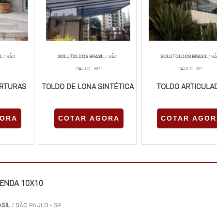
L
/ SÃO
SOLUTOLDOS BRASIL
/ SÃO
SOLUTOLDOS BRASIL
/ S
PAULO - SP
PAULO - SP
ERTURAS
TOLDO DE LONA SINTÉTICA
TOLDO ARTICULA
GORA
COTAR AGORA
COTAR AGOR
TENDA 10X10
ASIL
/ SÃO PAULO - SP