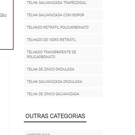
TELHA GALVANIZADA TRAPEZOIDAL
 São
TELHA GALVANIZADA COM ISOPOR
TELHADO RETRÁTIL POLICARBONATO
TELHADO DE VIDRO RETRÁTIL
TELHADO TRANSPARENTE DE
POLICARBONATO
TELHA DE ZINCO ONDULADA
TELHA GALVANIZADA ONDULADA
TELHA DE ZINCO GALVANIZADA
TELHADO DE POLICARBONATO RETRÁTIL
OUTRAS CATEGORIAS
TELHADO DE ZINCO EMBUTIDO
TELHADO RETRÁTIL MANUAL