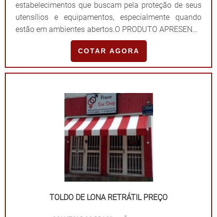
estabelecimentos que buscam pela proteção de seus
utensílios e equipamentos, especialmente quando
estão em ambientes abertos.O PRODUTO APRESENTA
DIVERSOS MODELOS E FORMATOSA tenda feita de
COTAR AGORA
lona possui diversos modelos e formatos,
responsáveis por atender os mais variados
segmentos, sendo escolhidos conforme a necessidade
e precisão do cliente. É importante destacar que deve
ser instalada por prof.
TOLDO DE LONA RETRÁTIL PREÇO