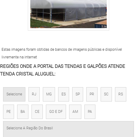
Estas imagens foram obtidas de bancos de imagens públicas e disponível
livremente na internet
REGIÕES ONDE A PORTAL DAS TENDAS E GALPÕES ATENDE
TENDA CRISTAL ALUGUEL:
Selecione
RJ
MG
ES
SP
PR
SC
RS
PE
BA
CE
GO E DF
AM
PA
Selecione A Região Do Brasil