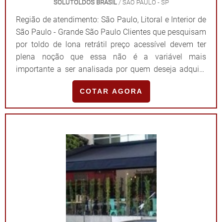
SOLUTOLDOS BRASIL
/ SÃO PAULO - SP
Região de atendimento: São Paulo, Litoral e Interior de
São Paulo - Grande São Paulo Clientes que pesquisam
por toldo de lona retrátil preço acessível devem ter
plena noção que essa não é a variável mais
importante a ser analisada por quem deseja adquirir
um produto de alta qualidade e longa vida útil. Por
COTAR AGORA
isso, mais do que o valor do investimento, é
importante checar a relação custo-benefício oferecida
pela fabricante. OS PRINCIPAIS BENEFÍCIOS DA
COMPRAAssegurando design moderno e versátil, a
fim de se adaptar aos mais diferentes tipos de
estabelecimentos, os toldos do tipo lona retrátil são
muito eficientes para garantir proteção contra
intempéries, tais como sol, chuvas, ventanias, entre
outros. Devido a isso, é importante que o produto
assegure: Alta qualidade; Durabilidade; Comodidade;
Praticidade; Entre outras vantagens. Além de tudo