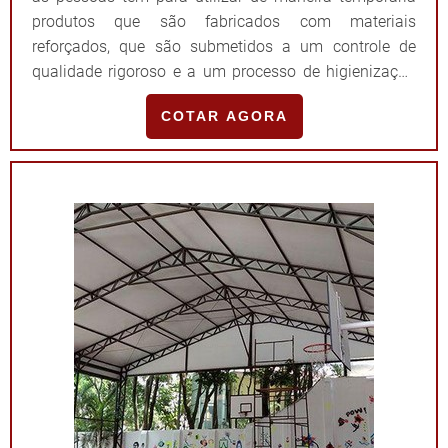
produtos que são fabricados com materiais
reforçados, que são submetidos a um controle de
qualidade rigoroso e a um processo de higienização
para obterem uma estrutura anti-chamas e anti-
COTAR AGORA
fungos e ainda que podem ter uma variedade de
tamanhos.O PRODUTO PODE SER UTILIZADO EM
VÁRIOS EVENTOSPortanto, as tendas podem ser
consideradas as me...