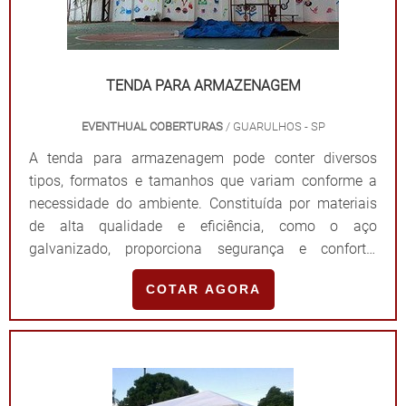
TENDA PARA ARMAZENAGEM
EVENTHUAL COBERTURAS
/ GUARULHOS - SP
A tenda para armazenagem pode conter diversos
tipos, formatos e tamanhos que variam conforme a
necessidade do ambiente. Constituída por materiais
de alta qualidade e eficiência, como o aço
galvanizado, proporciona segurança e conforto,
especialmente por realizar a proteção de acessórios e
COTAR AGORA
equipamentos.O MODELO É UTILIZADO EM DIVERSOS
LOCAISEsse modelo é usado frequentemente em
indústrias, fábricas, logísticas, comércios, entre outros.
P...