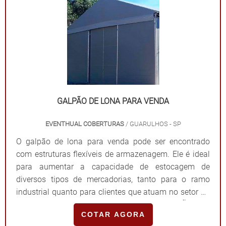
DE ALTA EFICIÊNCIABuscando por melhoria constante
no desenvolvimento de todos os produtos e serviços,
a Solutoldos sempre gera as melhores soluções para
que o cliente fique plenamente satisfeito. Para isso, a
empresa assegura atendimento personalizado de
ponta a ponta, bem como condições especiais de
pagamento. Saiba mais entrando em contato!.
GALPÃO DE LONA PARA VENDA
EVENTHUAL COBERTURAS
/ GUARULHOS - SP
O galpão de lona para venda pode ser encontrado
com estruturas flexíveis de armazenagem. Ele é ideal
para aumentar a capacidade de estocagem de
diversos tipos de mercadorias, tanto para o ramo
industrial quanto para clientes que atuam no setor do
agronegócio.O PRODUTO POSSUI APLICAÇÃO EM
COTAR AGORA
DIVERSOS AMBIENTESAliás, esse galpão de lona pode