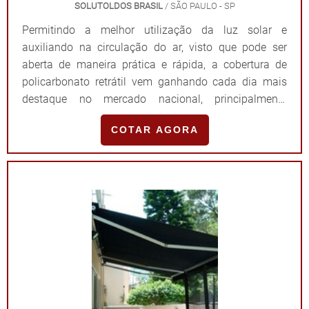
SOLUTOLDOS BRASIL
/ SÃO PAULO - SP
Permitindo a melhor utilização da luz solar e
auxiliando na circulação do ar, visto que pode ser
aberta de maneira prática e rápida, a cobertura de
policarbonato retrátil vem ganhando cada dia mais
destaque no mercado nacional, principalmente
quando é levado em consideração a versatilidade do
COTAR AGORA
produto. INFORMAÇÕES IMPORTANTES SOBRE O
PRODUTODesenvolvidas de maneira estratégica e
com tecnologia de ponta, as coberturas retráteis
apresenta de malhas metálicas de aço galvanizado e
chapa de policarbonato, composição que assegura
maior resistência contra intempéries e que aumenta
significativamente a vida útil do produto. De modo
geral, é possível encontrar a cobertura em diferentes
especificações técnicas que irão variar de acordo com
o local de instalação. Em piscinas, o mais indicado é
o de policarbonato infra-red. Enquanto isso, em locais