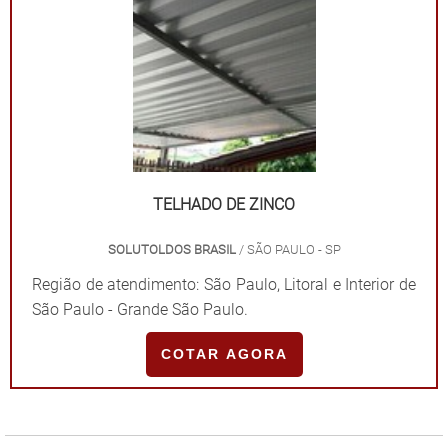
Praticidade; Preço acessível. CORTINA ROLÔ PREÇO
M2 NO ESTADO DE SÃO PAULOAtuando na capital,
interior e litoral de São Paulo, a Solutoldos é uma
empresa especializada em fornecer soluções em
toldos e coberturas. Para isso, a empresa conta com
uma ampla linha de produtos, bem como desenvolve
projetos personalizados. Saiba mais solicitando um
orçamento! .
TELHADO DE ZINCO
SOLUTOLDOS BRASIL
/ SÃO PAULO - SP
Região de atendimento: São Paulo, Litoral e Interior de
São Paulo - Grande São Paulo.
COTAR AGORA
"