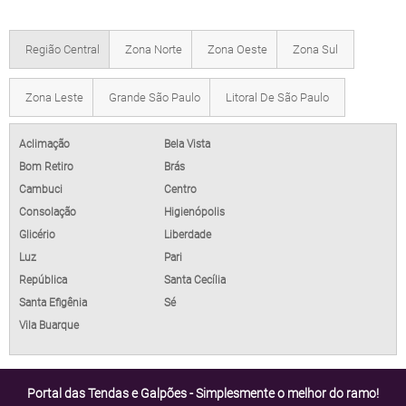
Região Central
Zona Norte
Zona Oeste
Zona Sul
Zona Leste
Grande São Paulo
Litoral De São Paulo
Aclimação
Bela Vista
Bom Retiro
Brás
Cambuci
Centro
Consolação
Higienópolis
Glicério
Liberdade
Luz
Pari
República
Santa Cecília
Santa Efigênia
Sé
Vila Buarque
Portal das Tendas e Galpões - Simplesmente o melhor do ramo!