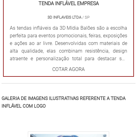
visual: Garantem destaque em meio a qualquer
TENDA INFLÁVEL EMPRESA
cenário. Dê destaque à sua marca e torne seu evento
3D INFLAVEIS LTDA
/ SP
inesquecível com uma solução que combina
funcionalidade e impacto visual!
As tendas infláveis da 3D Mídia Balões são a escolha
perfeita para eventos promocionais, feiras, exposições
e ações ao ar livre. Desenvolvidas com materiais de
alta qualidade, elas combinam resistência, design
atraente e personalização total para destacar sua
marca de forma impactante. Cada tenda é projetada
COTAR AGORA
para ser fácil de montar e desmontar, além de oferecer
ampla visibilidade com cores vibrantes e áreas
estratégicas para a aplicação do logotipo ou
mensagem. Além de proteger contra sol ou chuva,
GALERIA DE IMAGENS ILUSTRATIVAS REFERENTE A TENDA
elas criam um ponto de referência visual que atrai o
INFLÁVEL COM LOGO
público e fortalece sua presença em qualquer evento.
Por que escolher as tendas infláveis da 3D Mídia
Balões? Personalização completa: Formatos, cores e
impressões exclusivas. Praticidade: Fácil transporte,