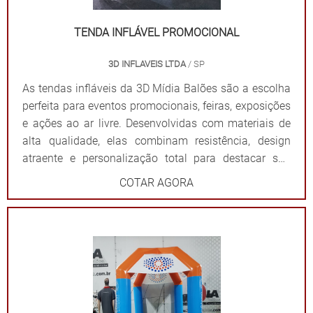
materiais resistentes para uso frequente. Impacto
visual: Garantem destaque em meio a qualquer
TENDA INFLÁVEL PROMOCIONAL
cenário. Dê destaque à sua marca e torne seu evento
3D INFLAVEIS LTDA
/ SP
inesquecível com uma solução que combina
funcionalidade e impacto visual!
As tendas infláveis da 3D Mídia Balões são a escolha
perfeita para eventos promocionais, feiras, exposições
e ações ao ar livre. Desenvolvidas com materiais de
alta qualidade, elas combinam resistência, design
atraente e personalização total para destacar sua
marca de forma impactante. Cada tenda é projetada
COTAR AGORA
para ser fácil de montar e desmontar, além de oferecer
ampla visibilidade com cores vibrantes e áreas
estratégicas para a aplicação do logotipo ou
mensagem. Além de proteger contra sol ou chuva,
elas criam um ponto de referência visual que atrai o
público e fortalece sua presença em qualquer evento.
Por que escolher as tendas infláveis da 3D Mídia