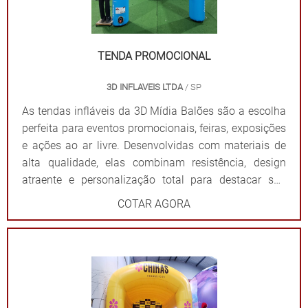
TENDA PROMOCIONAL
3D INFLAVEIS LTDA
/ SP
As tendas infláveis da 3D Mídia Balões são a escolha
perfeita para eventos promocionais, feiras, exposições
e ações ao ar livre. Desenvolvidas com materiais de
alta qualidade, elas combinam resistência, design
atraente e personalização total para destacar sua
marca de forma impactante. Cada tenda é projetada
COTAR AGORA
para ser fácil de montar e desmontar, além de oferecer
ampla visibilidade com cores vibrantes e áreas
estratégicas para a aplicação do logotipo ou
mensagem. Além de proteger contra sol ou chuva,
elas criam um ponto de referência visual que atrai o
público e fortalece sua presença em qualquer evento.