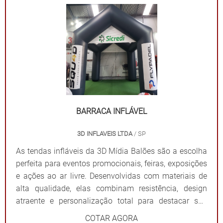
mensagem. Além de proteger contra sol ou chuva,
elas criam um ponto de referência visual que atrai o
público e fortalece sua presença em qualquer evento.
Por que escolher as tendas infláveis da 3D Mídia
Balões? Personalização completa: Formatos, cores e
impressões exclusivas. Praticidade: Fácil transporte,
montagem e desmontagem. Durabilidade: Feitas com
materiais resistentes para uso frequente. Impacto
visual: Garantem destaque em meio a qualquer
BARRACA INFLÁVEL
cenário. Dê destaque à sua marca e torne seu evento
3D INFLAVEIS LTDA
/ SP
inesquecível com uma solução que combina
funcionalidade e impacto visual!
As tendas infláveis da 3D Mídia Balões são a escolha
perfeita para eventos promocionais, feiras, exposições
e ações ao ar livre. Desenvolvidas com materiais de
alta qualidade, elas combinam resistência, design
atraente e personalização total para destacar sua
marca de forma impactante. Cada tenda é projetada
COTAR AGORA