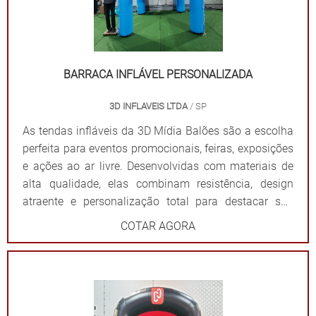
Balões? Personalização completa: Formatos, cores e
impressões exclusivas. Praticidade: Fácil transporte,
montagem e desmontagem. Durabilidade: Feitas com
materiais resistentes para uso frequente. Impacto
visual: Garantem destaque em meio a qualquer
BARRACA INFLÁVEL PERSONALIZADA
cenário. Dê destaque à sua marca e torne seu evento
3D INFLAVEIS LTDA
/ SP
inesquecível com uma solução que combina
funcionalidade e impacto visual!
As tendas infláveis da 3D Mídia Balões são a escolha
perfeita para eventos promocionais, feiras, exposições
e ações ao ar livre. Desenvolvidas com materiais de
alta qualidade, elas combinam resistência, design
atraente e personalização total para destacar sua
marca de forma impactante. Cada tenda é projetada
COTAR AGORA
para ser fácil de montar e desmontar, além de oferecer
ampla visibilidade com cores vibrantes e áreas
estratégicas para a aplicação do logotipo ou
mensagem. Além de proteger contra sol ou chuva,
elas criam um ponto de referência visual que atrai o