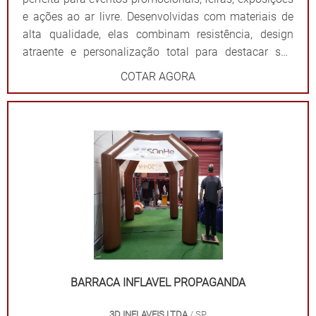
e ações ao ar livre. Desenvolvidas com materiais de
alta qualidade, elas combinam resistência, design
atraente e personalização total para destacar sua
marca de forma impactante. Cada tenda é projetada
COTAR AGORA
para ser fácil de montar e desmontar, além de oferecer
ampla visibilidade com cores vibrantes e áreas
estratégicas para a aplicação do logotipo ou
mensagem. Além de proteger contra sol ou chuva,
elas criam um ponto de referência visual que atrai o
público e fortalece sua presença em qualquer evento.
Por que escolher as tendas infláveis da 3D Mídia
Balões? Personalização completa: Formatos, cores e
impressões exclusivas. Praticidade: Fácil transporte,
montagem e desmontagem. Durabilidade: Feitas com
materiais resistentes para uso frequente. Impacto
visual: Garantem destaque em meio a qualquer
BARRACA INFLAVEL PROPAGANDA
cenário. Dê destaque à sua marca e torne seu evento
3D INFLAVEIS LTDA
/ SP