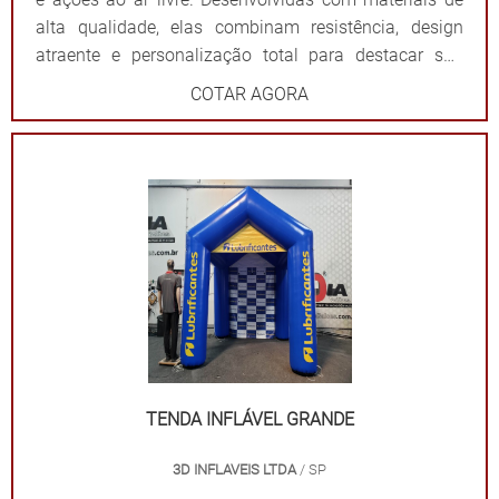
alta qualidade, elas combinam resistência, design
atraente e personalização total para destacar sua
marca de forma impactante. Cada tenda é projetada
COTAR AGORA
para ser fácil de montar e desmontar, além de oferecer
ampla visibilidade com cores vibrantes e áreas
estratégicas para a aplicação do logotipo ou
mensagem. Além de proteger contra sol ou chuva,
elas criam um ponto de referência visual que atrai o
público e fortalece sua presença em qualquer evento.
Por que escolher as tendas infláveis da 3D Mídia
Balões? Personalização completa: Formatos, cores e
impressões exclusivas. Praticidade: Fácil transporte,
montagem e desmontagem. Durabilidade: Feitas com
materiais resistentes para uso frequente. Impacto
visual: Garantem destaque em meio a qualquer
TENDA INFLÁVEL GRANDE
cenário. Dê destaque à sua marca e torne seu evento
3D INFLAVEIS LTDA
/ SP
inesquecível com uma solução que combina