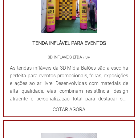
Por que escolher as tendas infláveis da 3D Mídia
Balões? Personalização completa: Formatos, cores e
impressões exclusivas. Praticidade: Fácil transporte,
montagem e desmontagem. Durabilidade: Feitas com
materiais resistentes para uso frequente. Impacto
visual: Garantem destaque em meio a qualquer
TENDA INFLÁVEL PARA EVENTOS
cenário. Dê destaque à sua marca e torne seu evento
3D INFLAVEIS LTDA
/ SP
inesquecível com uma solução que combina
funcionalidade e impacto visual!
As tendas infláveis da 3D Mídia Balões são a escolha
perfeita para eventos promocionais, feiras, exposições
e ações ao ar livre. Desenvolvidas com materiais de
alta qualidade, elas combinam resistência, design
atraente e personalização total para destacar sua
marca de forma impactante. Cada tenda é projetada
COTAR AGORA
para ser fácil de montar e desmontar, além de oferecer
ampla visibilidade com cores vibrantes e áreas
estratégicas para a aplicação do logotipo ou
mensagem. Além de proteger contra sol ou chuva,