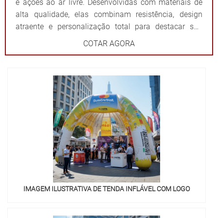
e ações ao ar livre. Desenvolvidas com materiais de
alta qualidade, elas combinam resistência, design
atraente e personalização total para destacar sua
marca de forma impactante. Cada tenda é projetada
COTAR AGORA
para ser fácil de montar e desmontar, além de oferecer
ampla visibilidade com cores vibrantes e áreas
estratégicas para a aplicação do logotipo ou
mensagem. Além de proteger contra sol ou chuva,
elas criam um ponto de referência visual que atrai o
público e fortalece sua presença em qualquer evento.
Por que escolher as tendas infláveis da 3D Mídia
Balões? Personalização completa: Formatos, cores e
impressões exclusivas. Praticidade: Fácil transporte,
montagem e desmontagem. Durabilidade: Feitas com
materiais resistentes para uso frequente. Impacto
visual: Garantem destaque em meio a qualquer
IMAGEM ILUSTRATIVA DE TENDA INFLÁVEL COM LOGO
cenário. Dê destaque à sua marca e torne seu evento
inesquecível com uma solução que combina