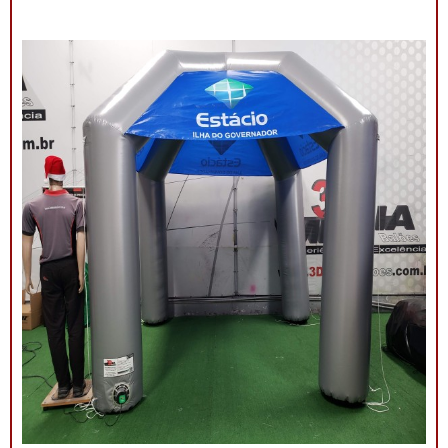
ampla visibilidade com cores vibrantes e áreas
estratégicas para a aplicação do logotipo ou
mensagem. Além de proteger contra sol ou chuva,
elas criam um ponto de referência visual que atrai o
público e fortalece sua presença em qualquer evento.
Por que escolher as tendas infláveis da 3D Mídia
Balões? Personalização completa: Formatos, cores e
impressões exclusivas. Praticidade: Fácil transporte,
montagem e desmontagem. Durabilidade: Feitas com
materiais resistentes para uso frequente. Impacto
visual: Garantem destaque em meio a qualquer
cenário. Dê destaque à sua marca e torne seu evento
inesquecível com uma solução que combina
funcionalidade e impacto visual!