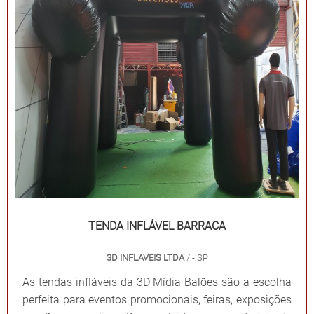
impressões exclusivas. Praticidade: Fácil transporte,
montagem e desmontagem. Durabilidade: Feitas com
materiais resistentes para uso frequente. Impacto
visual: Garantem destaque em meio a qualquer
cenário. Dê destaque à sua marca e torne seu evento
inesquecível com uma solução que combina
funcionalidade e impacto visual!
TENDA INFLÁVEL BARRACA
3D INFLAVEIS LTDA
/ - SP
As tendas infláveis da 3D Mídia Balões são a escolha
perfeita para eventos promocionais, feiras, exposições