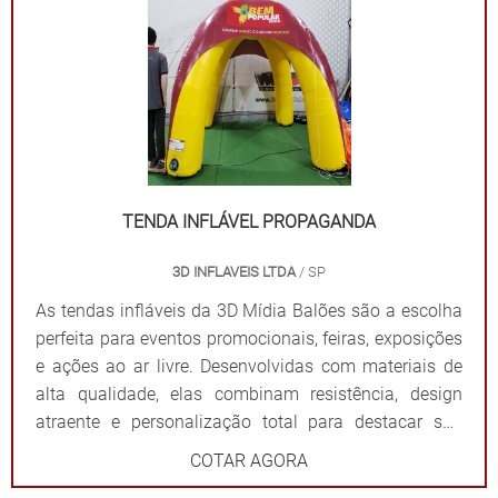
elas criam um ponto de referência visual que atrai o
público e fortalece sua presença em qualquer evento.
Por que escolher as tendas infláveis da 3D Mídia
Balões? Personalização completa: Formatos, cores e
impressões exclusivas. Praticidade: Fácil transporte,
montagem e desmontagem. Durabilidade: Feitas com
materiais resistentes para uso frequente. Impacto
visual: Garantem destaque em meio a qualquer
TENDA INFLÁVEL PROPAGANDA
cenário. Dê destaque à sua marca e torne seu evento
3D INFLAVEIS LTDA
/ SP
inesquecível com uma solução que combina
funcionalidade e impacto visual!
As tendas infláveis da 3D Mídia Balões são a escolha
perfeita para eventos promocionais, feiras, exposições
e ações ao ar livre. Desenvolvidas com materiais de
alta qualidade, elas combinam resistência, design
atraente e personalização total para destacar sua
marca de forma impactante. Cada tenda é projetada
COTAR AGORA
para ser fácil de montar e desmontar, além de oferecer