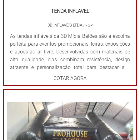
TENDA INFLAVEL
3D INFLAVEIS LTDA
/ - SP
As tendas infláveis da 3D Mídia Balões são a escolha
perfeita para eventos promocionais, feiras, exposições
e ações ao ar livre. Desenvolvidas com materiais de
alta qualidade, elas combinam resistência, design
atraente e personalização total para destacar sua
marca de forma impactante. Cada tenda é projetada
COTAR AGORA
para ser fácil de montar e desmontar, além de oferecer
ampla visibilidade com cores vibrantes e áreas
estratégicas para a aplicação do logotipo ou
mensagem. Além de proteger contra sol ou chuva,
elas criam um ponto de referência visual que atrai o
público e fortalece sua presença em qualquer evento.
Por que escolher as tendas infláveis da 3D Mídia
Balões? Personalização completa: Formatos, cores e