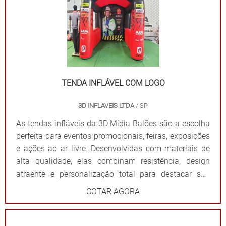
público e fortalece sua presença em qualquer evento.
Por que escolher as tendas infláveis da 3D Mídia
Balões? Personalização completa: Formatos, cores e
impressões exclusivas. Praticidade: Fácil transporte,
montagem e desmontagem. Durabilidade: Feitas com
materiais resistentes para uso frequente. Impacto
visual: Garantem destaque em meio a qualquer
TENDA INFLÁVEL COM LOGO
cenário. Dê destaque à sua marca e torne seu evento
3D INFLAVEIS LTDA
/ SP
inesquecível com uma solução que combina
funcionalidade e impacto visual!
As tendas infláveis da 3D Mídia Balões são a escolha
perfeita para eventos promocionais, feiras, exposições
e ações ao ar livre. Desenvolvidas com materiais de
alta qualidade, elas combinam resistência, design
atraente e personalização total para destacar sua
marca de forma impactante. Cada tenda é projetada
COTAR AGORA
para ser fácil de montar e desmontar, além de oferecer
ampla visibilidade com cores vibrantes e áreas
estratégicas para a aplicação do logotipo ou