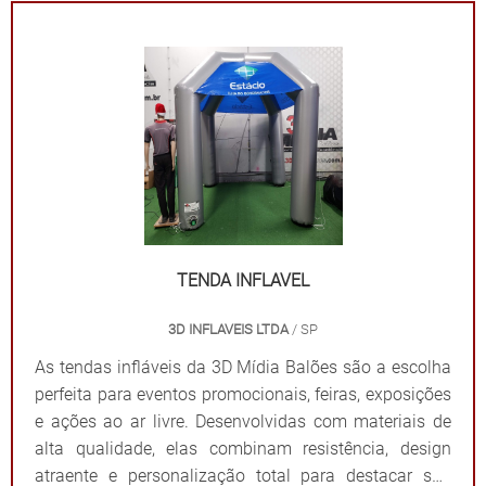
ampla visibilidade com cores vibrantes e áreas
estratégicas para a aplicação do logotipo ou
mensagem. Além de proteger contra sol ou chuva,
elas criam um ponto de referência visual que atrai o
público e fortalece sua presença em qualquer evento.
Por que escolher as tendas infláveis da 3D Mídia
Balões? Personalização completa: Formatos, cores e
impressões exclusivas. Praticidade: Fácil transporte,
montagem e desmontagem. Durabilidade: Feitas com
materiais resistentes para uso frequente. Impacto
visual: Garantem destaque em meio a qualquer
TENDA INFLAVEL
cenário. Dê destaque à sua marca e torne seu evento
3D INFLAVEIS LTDA
/ SP
inesquecível com uma solução que combina
funcionalidade e impacto visual!
As tendas infláveis da 3D Mídia Balões são a escolha
perfeita para eventos promocionais, feiras, exposições
e ações ao ar livre. Desenvolvidas com materiais de
alta qualidade, elas combinam resistência, design
atraente e personalização total para destacar sua