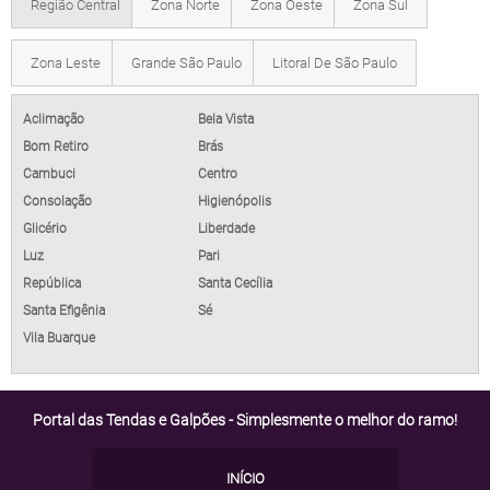
Região Central
Zona Norte
Zona Oeste
Zona Sul
Zona Leste
Grande São Paulo
Litoral De São Paulo
Aclimação
Bela Vista
Bom Retiro
Brás
Cambuci
Centro
Consolação
Higienópolis
Glicério
Liberdade
Luz
Pari
República
Santa Cecília
Santa Efigênia
Sé
Vila Buarque
Portal das Tendas e Galpões - Simplesmente o melhor do ramo!
INÍCIO