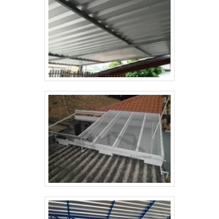
consideravelmente a temperatura dos ambientes que
precisam de coberturas. Além disso, eles são muito
resistentes à corrosão e não propagam
chamas. TOLDO RETRÁTIL PREÇO JUSTO E
ACESSÍVEL Assegurando resistência incomparável, a
Solutoldos está há mais de três anos no mercado de
soluções em toldos e coberturas. Priorizando sempre
o melhor para os clientes, a companhia ainda
assegura preços justos e condições especiais de
pagamento. Saiba mais detalhes solicitando um
orçamento! .