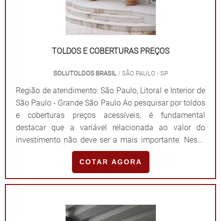
quinze anos de experiência, sempre trabalhando de
forma personalizada com a fabricação, instalação e
assistência técnica com a mais alta tecnologia e
controle de qualidade. Entre em contato e saiba mais!.
TOLDOS E COBERTURAS PREÇOS
SOLUTOLDOS BRASIL
/ SÃO PAULO - SP
Região de atendimento: São Paulo, Litoral e Interior de
São Paulo - Grande São Paulo Ao pesquisar por toldos
e coberturas preços acessíveis, é fundamental
destacar que a variável relacionada ao valor do
investimento não deve ser a mais importante. Nesse
sentido, é fundamental destacar que fornecedores
COTAR AGORA
experientes devem ser contratados para desenvolver o
projeto e garantir uma excelente relação custo-
benefício. INFORMAÇÕES IMPORTANTES SOBRE OS
PRODUTOSVisando atender com precisão as
necessidades de todos os clientes, a Solutoldos é