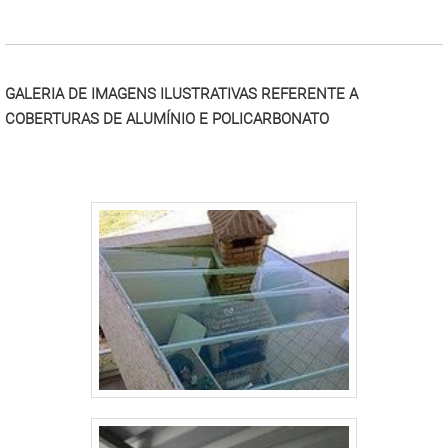
"
importância. ESPECIFICAÇÕES TÉCNICAS SOBRE O
PRODUTODe modo breve e resumido, os toldos
retráteis são soluções eficientes devido à sua
estrutura estratégica, que proporciona segurança,
GALERIA DE IMAGENS ILUSTRATIVAS REFERENTE A
requinte e sofisticação para o local de instalação.
COBERTURAS DE ALUMÍNIO E POLICARBONATO
Para isso, a confecção dos modelos é realizada a
partir de um projeto personalizado, identificando as
melhores maneiras de suprir as necessidades dos
clientes. Encontrados em diferentes tamanhos,
espessuras e cores, o modelo é muito útil para
aplicações em empresas, comércios, condomínios,
indústrias, residências, dentre outras áreas. Tamanha
versatilidade de instalação também é expandida para
a quantidade de proteção que pode apresentar, visto
que é resistente a: Sol; Chuvas; Granizos; Ventanias;
Dentre outras intempéries. Vale destacar, ainda, que os
toldos retráteis ainda são fabricados com materiais
capazes de proporcionar conforto térmico, pois reduz