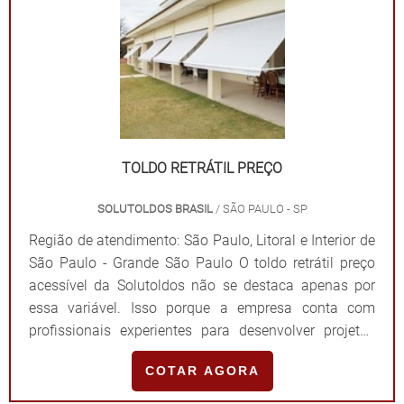
formatos e tamanhos.TOLDOS E COBERTURAS
PREÇOS JUSTOS E ACESSÍVEIS Contando com um
time técnico formado e constantemente treinado para
realizar, de forma personalizada, a fabricação,
instalação e assistência técnica de toldos e
coberturas, a Solutoldos se destaca por assegurar
preços justos e acessíveis. Entre em contato, por e-
TOLDO RETRÁTIL PREÇO
mail ou telefone, e saiba mais! .
SOLUTOLDOS BRASIL
/ SÃO PAULO - SP
Região de atendimento: São Paulo, Litoral e Interior de
São Paulo - Grande São Paulo O toldo retrátil preço
acessível da Solutoldos não se destaca apenas por
essa variável. Isso porque a empresa conta com
profissionais experientes para desenvolver projetos
sob medida e utiliza matérias-primas de primeira linha
COTAR AGORA
em todas as funções, fatores que quando combinados
asseguram benefícios de suma