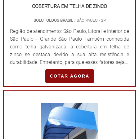
COBERTURA EM TELHA DE ZINCO
clientes até os colaboradores. Solicite um orçamento e
saiba mais sobre os produtos e serviços!.
SOLUTOLDOS BRASIL
/ SÃO PAULO - SP
Região de atendimento: São Paulo, Litoral e Interior de
São Paulo - Grande São Paulo Também conhecida
como telha galvanizada, a cobertura em telha de
zinco se destaca devido a sua alta resistência e
durabilidade. Entretanto, para que esses fatores sejam
comprovados, é fundamental que a aquisição seja
COTAR AGORA
realizada em empresas de amplo conhecimento no
segmento. OS PRINCIPAIS LOCAIS QUE SOLICITAM O
PRODUTODe modo breve e resumido, esse modelo de
telhado é desenvolvido sob medida a partir de chapas
de aço que passam por diferentes processos
químicos. Nesse sentido, é fundamental destacar que
o zinco entra como um grande aliado da produção,
pois é aplicado sobre o aço para evitar