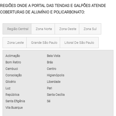
REGIÕES ONDE A PORTAL DAS TENDAS E GALPÕES ATENDE
COBERTURAS DE ALUMÍNIO E POLICARBONATO:
Região Central
Zona Norte
Zona Oeste
Zona Sul
Zona Leste
Grande São Paulo
Litoral De São Paulo
Aclimação
Bela Vista
Bom Retiro
Brás
Cambuci
Centro
Consolação
Higienópolis
Glicério
Liberdade
Luz
Pari
República
Santa Cecília
Santa Efigênia
Sé
Vila Buarque