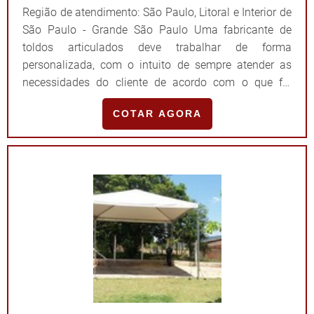
Região de atendimento: São Paulo, Litoral e Interior de
São Paulo - Grande São Paulo Uma fabricante de
toldos articulados deve trabalhar de forma
personalizada, com o intuito de sempre atender as
necessidades do cliente de acordo com o que foi
solicitado. Nesse cenário, a Solutoldos se destaca
COTAR AGORA
como uma grande aliada de clientes de São Paulo,
pois desenvolve projetos sob medida de alta
qualidade e por um preço justo. AS PRINCIPAIS
CARACTERÍSTICAS DO MODELOSolicitado por donos e
gestores de cafés, restaurantes, escolas,
estacionamentos, condomínios, áreas residenciais e
estabelecimentos em geral, o toldo articulado
apresenta flexibilidade e alta qualidade. Por isso, para
isso, é de suma importância que eles
apresentem/proporcionem as seguintes vantagens:
Diferentes cores; Retenção de umidade; Resistência à
corrosão; Acionamento manual ou automático; Longa