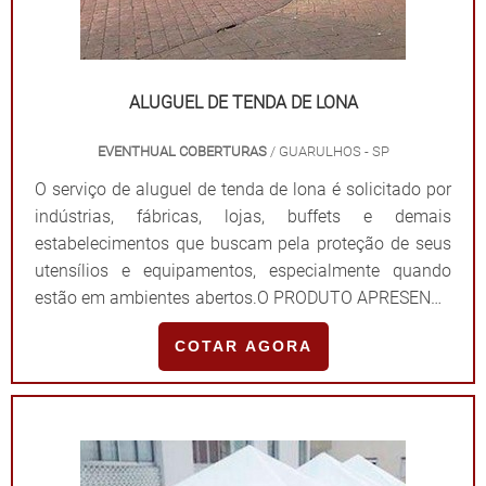
ALUGUEL DE TENDA DE LONA
EVENTHUAL COBERTURAS
/ GUARULHOS - SP
O serviço de aluguel de tenda de lona é solicitado por
indústrias, fábricas, lojas, buffets e demais
estabelecimentos que buscam pela proteção de seus
utensílios e equipamentos, especialmente quando
estão em ambientes abertos.O PRODUTO APRESENTA
DIVERSOS MODELOS E FORMATOSA tenda feita de
COTAR AGORA
lona possui diversos modelos e formatos,
responsáveis por atender os mais variados
segmentos, sendo escolhidos conforme a necessidade
e precisão do cl...