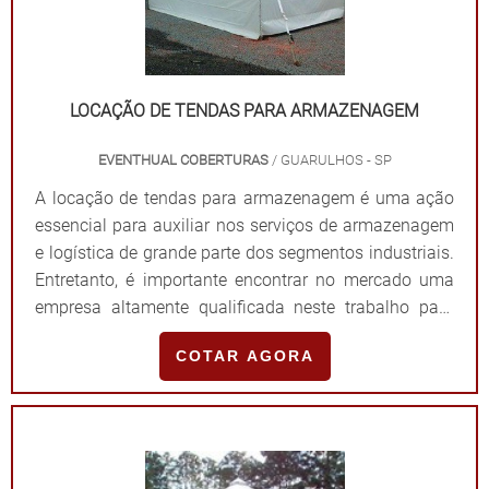
LOCAÇÃO DE TENDAS PARA ARMAZENAGEM
EVENTHUAL COBERTURAS
/ GUARULHOS - SP
A locação de tendas para armazenagem é uma ação
essencial para auxiliar nos serviços de armazenagem
e logística de grande parte dos segmentos industriais.
Entretanto, é importante encontrar no mercado uma
empresa altamente qualificada neste trabalho para
garantir uma solução mais adequada para as
COTAR AGORA
indústrias, pois o trabalho de montar as tendas exige
um alto conhecimento para resolver os processos
complexos durante a construção da estrutura física
desses tipos de tendas.O PRODUTO OFERECE UM
ÓTIMO.