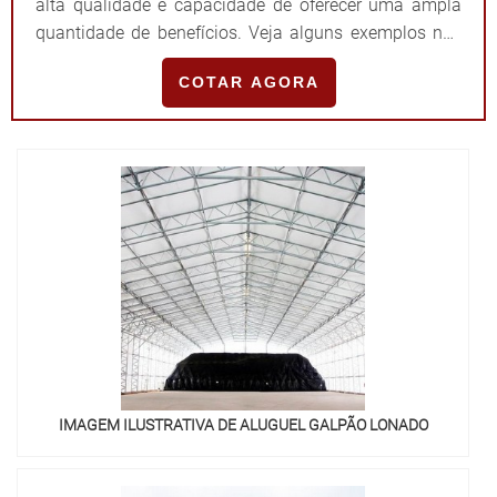
alta qualidade e capacidade de oferecer uma ampla
quantidade de benefícios. Veja alguns exemplos nos
tópicos abaixo: Cobertura em lona antichama e
COTAR AGORA
antifúngica; Oferece enorme conforto; Diversidade de
tamanhos e formas das tendas para se adequar com
perfeição nas dimensões e necessidades de cada u...
IMAGEM ILUSTRATIVA DE ALUGUEL GALPÃO LONADO