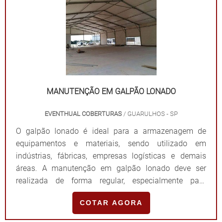
MANUTENÇÃO EM GALPÃO LONADO
EVENTHUAL COBERTURAS
/ GUARULHOS - SP
O galpão lonado é ideal para a armazenagem de
equipamentos e materiais, sendo utilizado em
indústrias, fábricas, empresas logísticas e demais
áreas. A manutenção em galpão lonado deve ser
realizada de forma regular, especialmente para
prevenir que intempéries que desgastam o lonamento
COTAR AGORA
afetem o seu desempenho durante a rotina de
trabalho dos estabelecimentos.MAIS INFORMAÇÕES