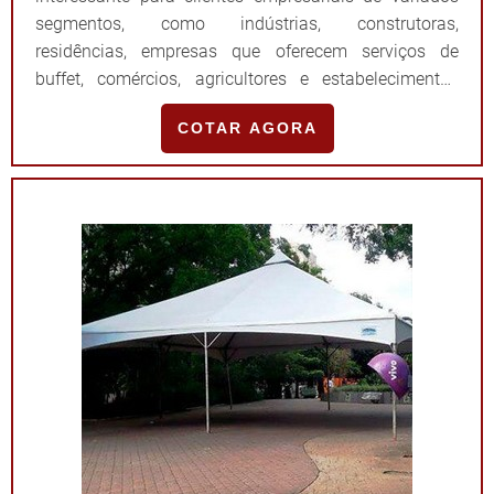
segmentos, como indústrias, construtoras,
residências, empresas que oferecem serviços de
buffet, comércios, agricultores e estabelecimentos
atacadistas. Isso porque é clara a funcionalidade do
COTAR AGORA
galpão lonado, auxiliando na proteção e correto
armazenamento de produtos e materiais nos locais, o
que garante sua conservação e traz excelente custo-
be...