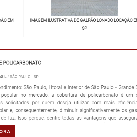
ÇÃO EM
IMAGEM ILUSTRATIVA DE GALPÃO LONADO LOCAÇÃO E
SP
E POLICARBONATO
SIL
/ SÃO PAULO - SP
ndimento: São Paulo, Litoral e Interior de São Paulo - Grande
 popular no mercado, a cobertura de policarbonato é um 
 solicitados por quem deseja utilizar com mais eficiênci
olar e, consequentemente, diminuir significativamente os gas
de luz. Isso porque, dentre todas as vantagens que assegura
senta características translúcidas. INFORMAÇÕES DETALHA
GORA
UTONo atual mercado, é possível encontrar as coberturas fei