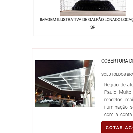
IMAGEM ILUSTRATIVA DE GALPÃO LONADO LOCA
SP
"
COBERTURA D
SOLUTOLDOS BRA
Região de ate
Paulo Muito
modelos mais
iluminação s
com a conta 
modelo apre
COTAR A
SOBRE O PROD