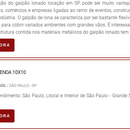
ção do galpão lonado locação em SP pode ser muito vantaj
ias, comércios e empresas ligadas ao ramo de eventos, constr
ndústria. O galpão de lona se caracteriza por ser bastante flexív
para cobrir variados ambientes com grandes vãos. É interessa
estrutura contida nos materiais metálicos do galpão lonado tem
 sustentar com eficiência o tecido e p...
GORA
TENDA 10X10
ASIL
/ SÃO PAULO - SP
ndimento: São Paulo, Litoral e Interior de São Paulo - Grande
GORA