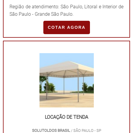
e coberturas, a Solutoldos é uma grande aliada de
Região de atendimento: São Paulo, Litoral e Interior de
clientes de São Paulo. Há três anos no mercado, a
São Paulo - Grande São Paulo.
companhia assegura preço justo e alta qualidade..
COTAR AGORA
LOCAÇÃO DE TENDA
SOLUTOLDOS BRASIL
/ SÃO PAULO - SP