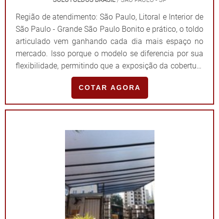
Região de atendimento: São Paulo, Litoral e Interior de
São Paulo - Grande São Paulo Bonito e prático, o toldo
articulado vem ganhando cada dia mais espaço no
mercado. Isso porque o modelo se diferencia por sua
flexibilidade, permitindo que a exposição da cobertura
seja feita de acordo com a necessidade e,
COTAR AGORA
consequentemente, assegurando que o ambiente seja
utilizado em sua plenitude. DIFERENCIAIS DE UM
ÓTIMO FORNECEDOREncontrado tanto em
especificação com acionamento manual quanto
automático, os toldos do tipo articulados apresentam
manuseio prático, o que se torna um grande
diferencial para residências, restaurantes, bares,
prédios, dentre outros ambientes. Para isso, é
fundamental que eles sejam desenvolvidos a partir
de/com: Um projeto personalizado; Diferentes
acabamentos; Matérias-primas de boa procedência;