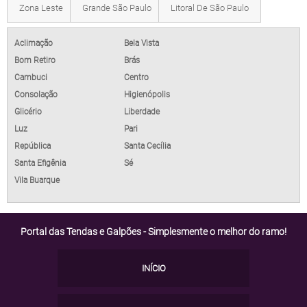
Zona Leste
Grande São Paulo
Litoral De São Paulo
Aclimação
Bela Vista
Bom Retiro
Brás
Cambuci
Centro
Consolação
Higienópolis
Glicério
Liberdade
Luz
Pari
República
Santa Cecília
Santa Efigênia
Sé
Vila Buarque
Portal das Tendas e Galpões - Simplesmente o melhor do ramo!
INÍCIO