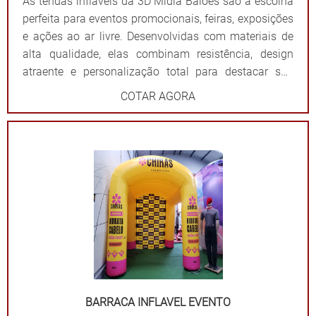
As tendas infláveis da 3D Mídia Balões são a escolha
perfeita para eventos promocionais, feiras, exposições
e ações ao ar livre. Desenvolvidas com materiais de
alta qualidade, elas combinam resistência, design
atraente e personalização total para destacar sua
marca de forma impactante. Cada tenda é projetada
COTAR AGORA
para ser fácil de montar e desmontar, além de oferecer
ampla visibilidade com cores vibrantes e áreas
estratégicas para a aplicação do logotipo ou
mensagem. Além de proteger contra sol ou chuva,
elas criam um ponto de referência visual que atrai o
público e fortalece sua presença em qualquer evento.
Por que escolher as tendas infláveis da 3D Mídia
Balões? Personalização completa: Formatos, cores e
impressões exclusivas. Praticidade: Fácil transporte,
montagem e desmontagem. Durabilidade: Feitas com
materiais resistentes para uso frequente. Impacto
visual: Garantem destaque em meio a qualquer
BARRACA INFLAVEL EVENTO