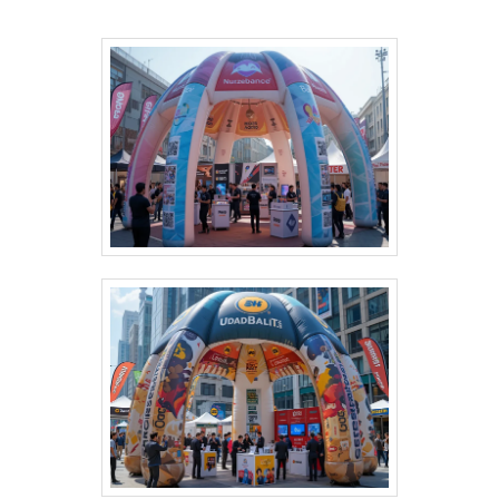
Balões? Personalização completa: Formatos, cores e
impressões exclusivas. Praticidade: Fácil transporte,
montagem e desmontagem. Durabilidade: Feitas com
materiais resistentes para uso frequente. Impacto
visual: Garantem destaque em meio a qualquer
cenário. Dê destaque à sua marca e torne seu evento
inesquecível com uma solução que combina
funcionalidade e impacto visual!