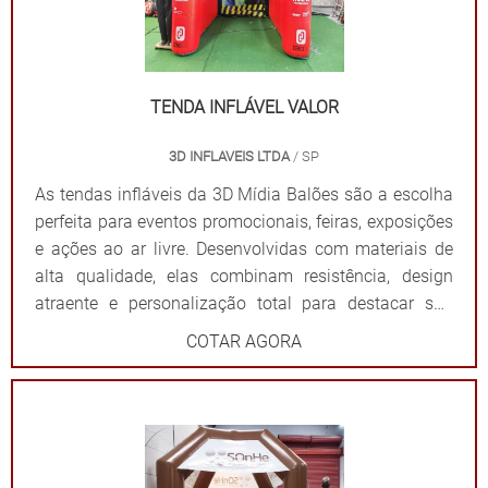
impressões exclusivas. Praticidade: Fácil transporte,
montagem e desmontagem. Durabilidade: Feitas com
materiais resistentes para uso frequente. Impacto
visual: Garantem destaque em meio a qualquer
TENDA INFLÁVEL VALOR
cenário. Dê destaque à sua marca e torne seu evento
3D INFLAVEIS LTDA
/ SP
inesquecível com uma solução que combina
funcionalidade e impacto visual!
As tendas infláveis da 3D Mídia Balões são a escolha
perfeita para eventos promocionais, feiras, exposições
e ações ao ar livre. Desenvolvidas com materiais de
alta qualidade, elas combinam resistência, design
atraente e personalização total para destacar sua
marca de forma impactante. Cada tenda é projetada
COTAR AGORA
para ser fácil de montar e desmontar, além de oferecer
ampla visibilidade com cores vibrantes e áreas
estratégicas para a aplicação do logotipo ou
mensagem. Além de proteger contra sol ou chuva,
elas criam um ponto de referência visual que atrai o