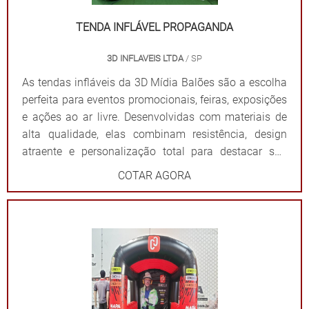
materiais resistentes para uso frequente. Impacto
visual: Garantem destaque em meio a qualquer
TENDA INFLÁVEL PROPAGANDA
cenário. Dê destaque à sua marca e torne seu evento
3D INFLAVEIS LTDA
/ SP
inesquecível com uma solução que combina
funcionalidade e impacto visual!
As tendas infláveis da 3D Mídia Balões são a escolha
perfeita para eventos promocionais, feiras, exposições
e ações ao ar livre. Desenvolvidas com materiais de
alta qualidade, elas combinam resistência, design
atraente e personalização total para destacar sua
marca de forma impactante. Cada tenda é projetada
COTAR AGORA
para ser fácil de montar e desmontar, além de oferecer
ampla visibilidade com cores vibrantes e áreas
estratégicas para a aplicação do logotipo ou
mensagem. Além de proteger contra sol ou chuva,
elas criam um ponto de referência visual que atrai o
público e fortalece sua presença em qualquer evento.
Por que escolher as tendas infláveis da 3D Mídia
Balões? Personalização completa: Formatos, cores e