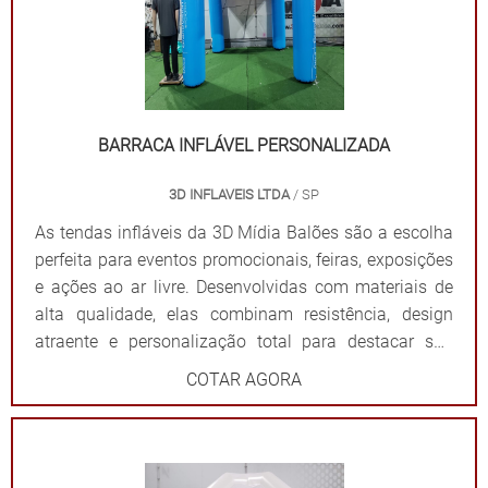
BARRACA INFLÁVEL PERSONALIZADA
3D INFLAVEIS LTDA
/ SP
As tendas infláveis da 3D Mídia Balões são a escolha
perfeita para eventos promocionais, feiras, exposições
e ações ao ar livre. Desenvolvidas com materiais de
alta qualidade, elas combinam resistência, design
atraente e personalização total para destacar sua
marca de forma impactante. Cada tenda é projetada
COTAR AGORA
para ser fácil de montar e desmontar, além de oferecer
ampla visibilidade com cores vibrantes e áreas
estratégicas para a aplicação do logotipo ou
mensagem. Além de proteger contra sol ou chuva,