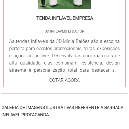
montagem e desmontagem. Durabilidade: Feitas com
materiais resistentes para uso frequente. Impacto
visual: Garantem destaque em meio a qualquer
TENDA INFLÁVEL EMPRESA
cenário. Dê destaque à sua marca e torne seu evento
3D INFLAVEIS LTDA
/ SP
inesquecível com uma solução que combina
funcionalidade e impacto visual!
As tendas infláveis da 3D Mídia Balões são a escolha
perfeita para eventos promocionais, feiras, exposições
e ações ao ar livre. Desenvolvidas com materiais de
alta qualidade, elas combinam resistência, design
atraente e personalização total para destacar sua
marca de forma impactante. Cada tenda é projetada
COTAR AGORA
para ser fácil de montar e desmontar, além de oferecer
ampla visibilidade com cores vibrantes e áreas
estratégicas para a aplicação do logotipo ou
mensagem. Além de proteger contra sol ou chuva,
GALERIA DE IMAGENS ILUSTRATIVAS REFERENTE A BARRACA
elas criam um ponto de referência visual que atrai o
INFLAVEL PROPAGANDA
público e fortalece sua presença em qualquer evento.
Por que escolher as tendas infláveis da 3D Mídia