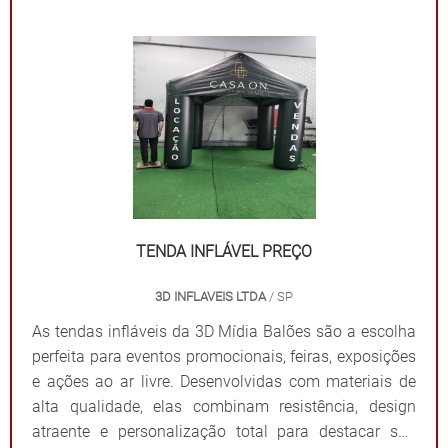
estratégicas para a aplicação do logotipo ou
mensagem. Além de proteger contra sol ou chuva,
elas criam um ponto de referência visual que atrai o
público e fortalece sua presença em qualquer evento.
Por que escolher as tendas infláveis da 3D Mídia
Balões? Personalização completa: Formatos, cores e
impressões exclusivas. Praticidade: Fácil transporte,
montagem e desmontagem. Durabilidade: Feitas com
materiais resistentes para uso frequente. Impacto
visual: Garantem destaque em meio a qualquer
TENDA INFLÁVEL PREÇO
cenário. Dê destaque à sua marca e torne seu evento
3D INFLAVEIS LTDA
/ SP
inesquecível com uma solução que combina
funcionalidade e impacto visual!
As tendas infláveis da 3D Mídia Balões são a escolha
perfeita para eventos promocionais, feiras, exposições
e ações ao ar livre. Desenvolvidas com materiais de
alta qualidade, elas combinam resistência, design
atraente e personalização total para destacar sua