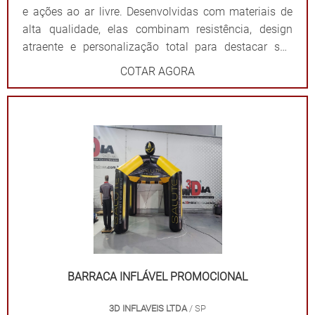
e ações ao ar livre. Desenvolvidas com materiais de
alta qualidade, elas combinam resistência, design
atraente e personalização total para destacar sua
marca de forma impactante. Cada tenda é projetada
COTAR AGORA
para ser fácil de montar e desmontar, além de oferecer
ampla visibilidade com cores vibrantes e áreas
estratégicas para a aplicação do logotipo ou
mensagem. Além de proteger contra sol ou chuva,
elas criam um ponto de referência visual que atrai o
público e fortalece sua presença em qualquer evento.
Por que escolher as tendas infláveis da 3D Mídia
Balões? Personalização completa: Formatos, cores e
impressões exclusivas. Praticidade: Fácil transporte,
montagem e desmontagem. Durabilidade: Feitas com
materiais resistentes para uso frequente. Impacto
visual: Garantem destaque em meio a qualquer
BARRACA INFLÁVEL PROMOCIONAL
cenário. Dê destaque à sua marca e torne seu evento
3D INFLAVEIS LTDA
/ SP
inesquecível com uma solução que combina