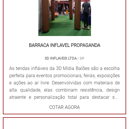
público e fortalece sua presença em qualquer evento.
Por que escolher as tendas infláveis da 3D Mídia
Balões? Personalização completa: Formatos, cores e
impressões exclusivas. Praticidade: Fácil transporte,
montagem e desmontagem. Durabilidade: Feitas com
materiais resistentes para uso frequente. Impacto
visual: Garantem destaque em meio a qualquer
BARRACA INFLAVEL PROPAGANDA
cenário. Dê destaque à sua marca e torne seu evento
3D INFLAVEIS LTDA
/ SP
inesquecível com uma solução que combina
funcionalidade e impacto visual!
As tendas infláveis da 3D Mídia Balões são a escolha
perfeita para eventos promocionais, feiras, exposições
e ações ao ar livre. Desenvolvidas com materiais de
alta qualidade, elas combinam resistência, design
atraente e personalização total para destacar sua
marca de forma impactante. Cada tenda é projetada
COTAR AGORA
para ser fácil de montar e desmontar, além de oferecer
ampla visibilidade com cores vibrantes e áreas
estratégicas para a aplicação do logotipo ou