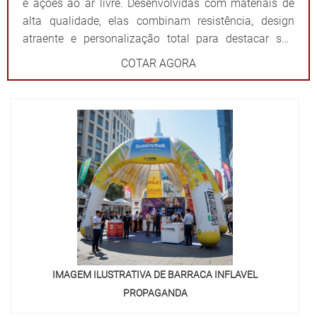
e ações ao ar livre. Desenvolvidas com materiais de
alta qualidade, elas combinam resistência, design
atraente e personalização total para destacar sua
marca de forma impactante. Cada tenda é projetada
COTAR AGORA
para ser fácil de montar e desmontar, além de oferecer
ampla visibilidade com cores vibrantes e áreas
estratégicas para a aplicação do logotipo ou
mensagem. Além de proteger contra sol ou chuva,
elas criam um ponto de referência visual que atrai o
público e fortalece sua presença em qualquer evento.
Por que escolher as tendas infláveis da 3D Mídia
Balões? Personalização completa: Formatos, cores e
impressões exclusivas. Praticidade: Fácil transporte,
montagem e desmontagem. Durabilidade: Feitas com
materiais resistentes para uso frequente. Impacto
visual: Garantem destaque em meio a qualquer
IMAGEM ILUSTRATIVA DE BARRACA INFLAVEL
cenário. Dê destaque à sua marca e torne seu evento
PROPAGANDA
inesquecível com uma solução que combina