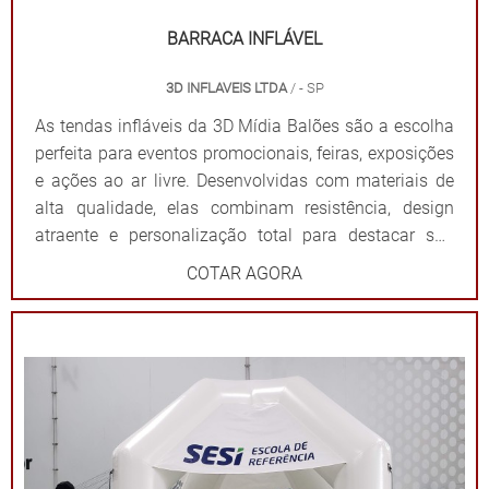
BARRACA INFLÁVEL
3D INFLAVEIS LTDA
/ - SP
As tendas infláveis da 3D Mídia Balões são a escolha
perfeita para eventos promocionais, feiras, exposições
e ações ao ar livre. Desenvolvidas com materiais de
alta qualidade, elas combinam resistência, design
atraente e personalização total para destacar sua
marca de forma impactante. Cada tenda é projetada
COTAR AGORA
para ser fácil de montar e desmontar, além de oferecer
ampla visibilidade com cores vibrantes e áreas
estratégicas para a aplicação do logotipo ou
mensagem. Além de proteger contra sol ou chuva,
elas criam um ponto de referência visual que atrai o
público e fortalece sua presença em qualquer evento.
Por que escolher as tendas infláveis da 3D Mídia
Balões? Personalização completa: Formatos, cores e