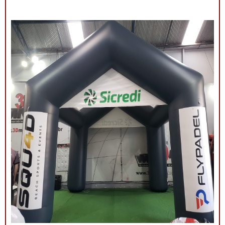
ampla visibilidade com cores vibrantes e áreas
estratégicas para a aplicação do logotipo ou
mensagem. Além de proteger contra sol ou chuva,
elas criam um ponto de referência visual que atrai o
público e fortalece sua presença em qualquer evento.
Por que escolher as tendas infláveis da 3D Mídia
Balões? Personalização completa: Formatos, cores e
impressões exclusivas. Praticidade: Fácil transporte,
montagem e desmontagem. Durabilidade: Feitas com
materiais resistentes para uso frequente. Impacto
visual: Garantem destaque em meio a qualquer
cenário. Dê destaque à sua marca e torne seu evento
inesquecível com uma solução que combina
funcionalidade e impacto visual!