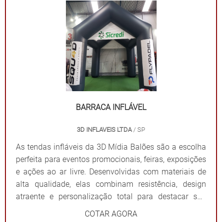
mensagem. Além de proteger contra sol ou chuva,
elas criam um ponto de referência visual que atrai o
público e fortalece sua presença em qualquer evento.
Por que escolher as tendas infláveis da 3D Mídia
Balões? Personalização completa: Formatos, cores e
impressões exclusivas. Praticidade: Fácil transporte,
montagem e desmontagem. Durabilidade: Feitas com
materiais resistentes para uso frequente. Impacto
visual: Garantem destaque em meio a qualquer
BARRACA INFLÁVEL
cenário. Dê destaque à sua marca e torne seu evento
3D INFLAVEIS LTDA
/ SP
inesquecível com uma solução que combina
funcionalidade e impacto visual!
As tendas infláveis da 3D Mídia Balões são a escolha
perfeita para eventos promocionais, feiras, exposições
e ações ao ar livre. Desenvolvidas com materiais de
alta qualidade, elas combinam resistência, design
atraente e personalização total para destacar sua
marca de forma impactante. Cada tenda é projetada
COTAR AGORA
para ser fácil de montar e desmontar, além de oferecer