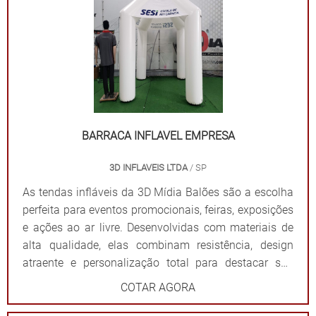
elas criam um ponto de referência visual que atrai o
público e fortalece sua presença em qualquer evento.
Por que escolher as tendas infláveis da 3D Mídia
Balões? Personalização completa: Formatos, cores e
impressões exclusivas. Praticidade: Fácil transporte,
montagem e desmontagem. Durabilidade: Feitas com
materiais resistentes para uso frequente. Impacto
visual: Garantem destaque em meio a qualquer
BARRACA INFLAVEL EMPRESA
cenário. Dê destaque à sua marca e torne seu evento
3D INFLAVEIS LTDA
/ SP
inesquecível com uma solução que combina
funcionalidade e impacto visual!
As tendas infláveis da 3D Mídia Balões são a escolha
perfeita para eventos promocionais, feiras, exposições
e ações ao ar livre. Desenvolvidas com materiais de
alta qualidade, elas combinam resistência, design
atraente e personalização total para destacar sua
marca de forma impactante. Cada tenda é projetada
COTAR AGORA
para ser fácil de montar e desmontar, além de oferecer
ampla visibilidade com cores vibrantes e áreas