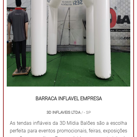
impressões exclusivas. Praticidade: Fácil transporte,
montagem e desmontagem. Durabilidade: Feitas com
materiais resistentes para uso frequente. Impacto
visual: Garantem destaque em meio a qualquer
cenário. Dê destaque à sua marca e torne seu evento
inesquecível com uma solução que combina
funcionalidade e impacto visual!
BARRACA INFLAVEL EMPRESA
3D INFLAVEIS LTDA
/ - SP
As tendas infláveis da 3D Mídia Balões são a escolha
perfeita para eventos promocionais, feiras, exposições